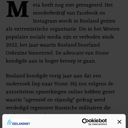
M
eta heeft nog niet gereageerd. Het
moederbedrijf van Facebook en
Instagram wordt in Rusland gezien
als extremistische organisatie. Die in het Westen
populaire sociale media zijn er verboden sinds
2022, het jaar waarin Rusland buurland
Oekraïne binnenviel. De advocate van Stone
kondigde aan in hoger beroep te gaan.
Rusland kondigde vorig jaar aan dat een
onderzoek liep naar Stone. Hij zou volgens de
autoriteiten opmerkingen online hebben gezet
waarin "agressief en vijandig" gedrag werd
verdedigd tegenover Russische militairen die
deelnemen aan de invasie.