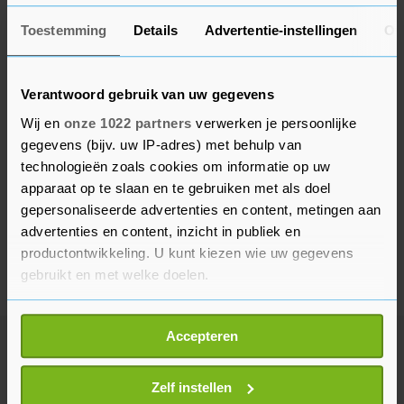
Toestemming
Details
Advertentie-instellingen
Ov
Verantwoord gebruik van uw gegevens
Wij en
onze 1022 partners
verwerken je persoonlijke
gegevens (bijv. uw IP-adres) met behulp van
technologieën zoals cookies om informatie op uw
apparaat op te slaan en te gebruiken met als doel
gepersonaliseerde advertenties en content, metingen aan
advertenties en content, inzicht in publiek en
productontwikkeling. U kunt kiezen wie uw gegevens
gebruikt en met welke doelen.
Als u het toestaat, willen we ook graag:
Accepteren
Informatie verzamelen over uw geografische
Meer uit Buitenland
locatie, die tot een paar meter nauwkeurig kan zijn
Uw apparaat identificeren door het actief te
Zelf instellen