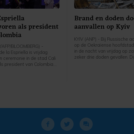
Espriella
Brand en doden do
oren als president
aanvallen op Kyiv
olombia
KYIV (ANP) - Bij Russische a
op de Oekraïense hoofdstad 
P/AFP/BLOOMBERG) -
in de nacht van vrijdag op z
e la Espriella is vrijdag
zeker drie doden gevallen. D
n ceremonie in de stad Cali
de militaire gouverneur van 
ls president van Colombia.
Tymoer Tkatsjenko. Onder de
e Verenigde Staten
doden in voorstad Brovary z
rechtse politicus won in juni
kind zijn. Drie mensen raakt
r dan een procentpunt de
en.