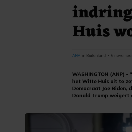
indring
Huis wo
ANP
in Buitenland
6 november
•
WASHINGTON (ANP) - "De
het Witte Huis uit te 
Democraat Joe Biden, d
Donald Trump weigert e