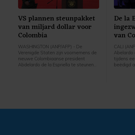
VS plannen steunpakket
De la 
van miljard dollar voor
ingezw
Colombia
van C
WASHINGTON (ANP/AFP) - De
CALI (AN
Verenigde Staten zijn voornemens de
Abelardo d
nieuwe Colombiaanse president
tijdens ee
Abdelardo de la Espriella te steunen
beëdigd a
met 1 miljard dollar (865 miljoen euro).
De door d
Het geld is bedoeld voor
gesteunde 
veiligheidsmaatregelen, aldus het
met minde
ministerie van Buitenlandse Zaken in
verkiezing
een verklaring.