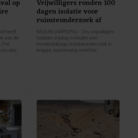
val op
Vrijwilligers ronden 100
ire
dagen isolatie voor
ruimteonderzoek af
d heeft
KEULEN (ANP/DPA) - Zes vrijwilligers
ek van de
hebben vrijdag in Keulen een
 Fire
honderddaags isolatieonderzoek in
 locatie
krappe, kunstmatig verlichte
en en
omstandigheden afgerond. Het
lamingo
onderzoek vond plaats ter
ij Kyiv
voorbereiding op toekomstige
 volgens
ruimtemissies.
randstof
e