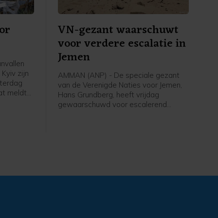
or
VN-gezant waarschuwt
voor verdere escalatie in
Jemen
anvallen
Kyiv zijn
AMMAN (ANP) - De speciale gezant
aterdag
van de Verenigde Naties voor Jemen,
at meldt
Hans Grundberg, heeft vrijdag
de stad,
gewaarschuwd voor escalerend
 drie
geweld in Jemen. "Jemen loopt
ou een
vandaag een groter risico op een
en gewond.
hernieuwd grootschalig conflict dan op
enig moment sinds het door de VN
bemiddelde staakt-het-vuren van april
2022", schreef hij op X.