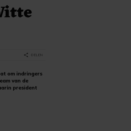
itte
share
DELEN
at om indringers
team van de
aarin president