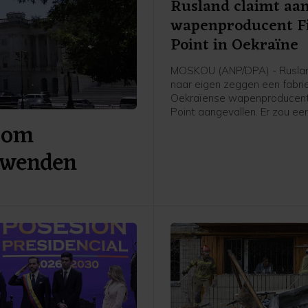
Rusland claimt aan
wapenproducent F
Point in Oekraïne
MOSKOU (ANP/DPA) - Ruslan
naar eigen zeggen een fabri
Oekraïense wapenproducent
Point aangevallen. Er zou een
 om
getroffen zijn waar onderdel
koppen voor de kruisraket F
 wenden
gemaakt worden. Ook werd b
een olieopslag getroffen die
Rusland werd gebruikt om b
te leveren aan de Oekraïens
krijgsmacht.