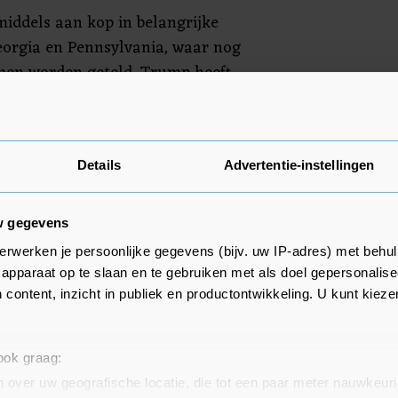
middels aan kop in belangrijke
eorgia en Pennsylvania, waar nog
men worden geteld. Trump heeft
t de verkiezingen van hem
Details
Advertentie-instellingen
w gegevens
erwerken je persoonlijke gegevens (bijv. uw IP-adres) met behul
apparaat op te slaan en te gebruiken met als doel gepersonalise
 content, inzicht in publiek en productontwikkeling. U kunt kiez
 ook graag:
 over uw geografische locatie, die tot een paar meter nauwkeuri