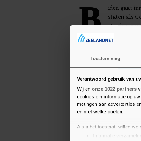
B
iden gaat in
staten als G
steeds stem
geklaagd da
worden gestolen.
Toestemming
Verantwoord gebruik van u
Wij en
onze 1022 partners
v
cookies om informatie op uw 
metingen aan advertenties en
en met welke doelen.
Als u het toestaat, willen we
Informatie verzamelen