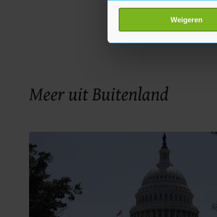
Uw apparaat identific
Lees meer over hoe uw perso
Weigeren
toestemming op elk moment wi
Met cookies werkt onze websi
ons cookiebeleid bekijken en 
Meer uit Buitenland