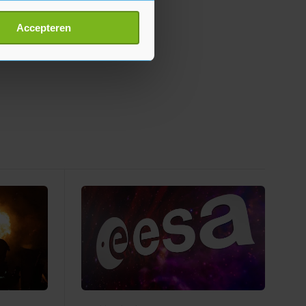
erprinting)
t
detailgedeelte
in. U kunt uw
Accepteren
p onze cookiepagina kun je