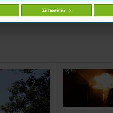
eren door het actief te scannen op specifieke eigenschappen (fing
onlijke gegevens worden verwerkt en stel uw voorkeuren in he
Zelf instellen
jzigen of intrekken in de Cookieverklaring.
te beter en wordt jouw bezoek makkelijker en persoonlijker. O
je gemaakte keuze altijd wijzigen of intrekken.