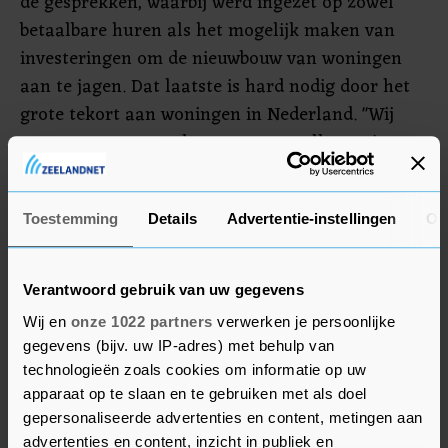
de gesprekken, waarbij werd ingezet op zowel
betaalbare huren als het mogelijk maken van
investeringen om de nieuwbouw van woningen
aan te jagen. Dat laatste is hard nodig door het
grote tekort aan woningen in Nederland. "Wij
streven er nog steeds naar er met elkaar uit te
komen", reageert voorzitter Martin van Rijn van
corporatiekoepel Aedes.
Toestemming
Details
Advertentie-instellingen
Ov
Stevige huurverlaging
Verantwoord gebruik van uw gegevens
De corporatiesector heeft naar eigen zeggen de
Wij en
onze 1022 partners
verwerken je persoonlijke
afgelopen jaren al veel gedaan om de huren
gegevens (bijv. uw IP-adres) met behulp van
betaalbaar te houden. In 2021 was er bijvoorbeeld
technologieën zoals cookies om informatie op uw
geen huurverhoging en in 2023 lag de
apparaat op te slaan en te gebruiken met als doel
gemiddelde huurverhoging op slechts 0,1
gepersonaliseerde advertenties en content, metingen aan
procent, omdat 600.000 huishoudens een stevige
advertenties en content, inzicht in publiek en