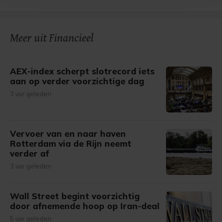
bezoek makkelijker en persoonlijker. Op
onze cookiepagina kun je ons cookiebeleid bekijken en je
gemaakte keuze altijd wijzigen of intrekken.
Meer uit Financieel
AEX-index scherpt slotrecord iets
aan op verder voorzichtige dag
3 uur geleden
Vervoer van en naar haven
Rotterdam via de Rijn neemt
verder af
3 uur geleden
Wall Street begint voorzichtig
door afnemende hoop op Iran-deal
5 uur geleden