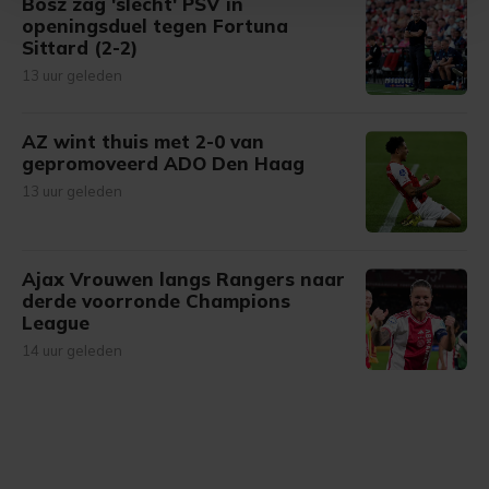
Bosz zag 'slecht' PSV in
Met cookies werkt onze website beter en wordt jouw
openingsduel tegen Fortuna
bezoek makkelijker en persoonlijker. Op
Sittard (2-2)
onze cookiepagina kun je ons cookiebeleid bekijken en je
13 uur geleden
gemaakte keuze altijd wijzigen of intrekken.
AZ wint thuis met 2-0 van
gepromoveerd ADO Den Haag
13 uur geleden
Ajax Vrouwen langs Rangers naar
derde voorronde Champions
League
14 uur geleden