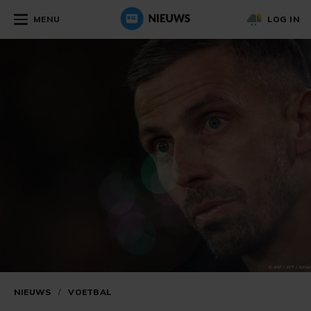
MENU
LOG IN
NIEUWS
/
VOETBAL