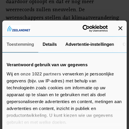
daardoor oploopt en dat er nog meer
weerrecords zullen sneuvelen. De
wetenschappers stellen dat klimaatverandering
het effect van El Niño versterkt.
Door de hoge zeetemperatuur smelt ook het zee-
Toestemming
Details
Advertentie-instellingen
Ov
ijs sneller. Niet eerder lag er in de maand juni zo
weinig ijs op Antarctica.
Verantwoord gebruik van uw gegevens
Wij en
onze 1022 partners
verwerken je persoonlijke
gegevens (bijv. uw IP-adres) met behulp van
technologieën zoals cookies om informatie op uw
apparaat op te slaan en te gebruiken met als doel
gepersonaliseerde advertenties en content, metingen aan
advertenties en content, inzicht in publiek en
productontwikkeling. U kunt kiezen wie uw gegevens
gebruikt en met welke doelen.