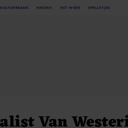
ACATUREBANK
NIEUWS
HET WEER
SPELLETJES
alist Van Wester