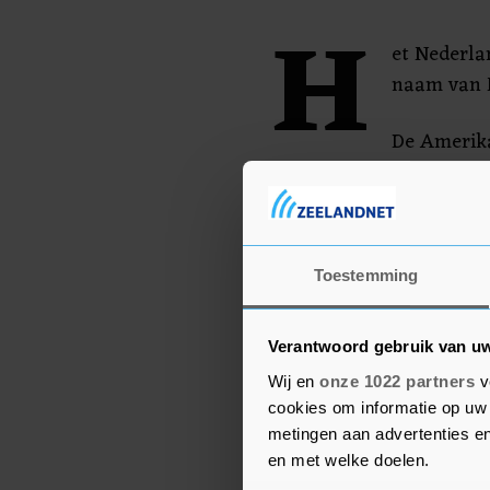
H
et Nederla
naam van N
De Amerika
eerste voor de finale en
in Frans Baskenland op
debutant denkt zelf dat
podiumplekken. "Ik ga he
Toestemming
een finale komt kijken."
Verantwoord gebruik van u
Wij en
onze 1022 partners
v
cookies om informatie op uw 
metingen aan advertenties en
en met welke doelen.