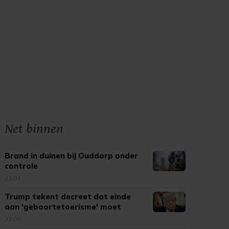
Net binnen
Brand in duinen bij Ouddorp onder
controle
23:03
Trump tekent decreet dat einde
aan 'geboortetoerisme' moet
maken
23:00