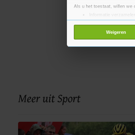
Als u het toestaat, willen we
Informatie verzamelen
Uw apparaat identific
Lees meer over hoe uw perso
Weigeren
toestemming op elk moment wi
Met cookies werkt onze websi
ons cookiebeleid bekijken en 
Meer uit Sport