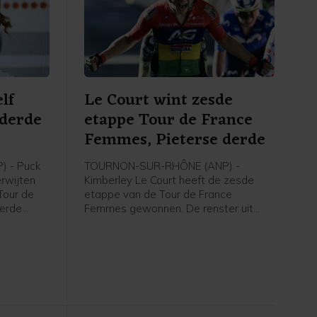
lf
Le Court wint zesde
 derde
etappe Tour de France
e
Femmes, Pieterse derde
 - Puck
TOURNON-SUR-RHÔNE (ANP) -
erwijten
Kimberley Le Court heeft de zesde
Tour de
etappe van de Tour de France
derde
Femmes gewonnen. De renster uit
rley Le
Mauritius van AG Insurance-Soudal
t zei de
was de beste in de heuvelachtige
agster na
etappe over 153,4 kilometer van
 de NOS.
Montbrison naar Tournon-sur-Rhône.
Cédrine Kerbaol uit Frankrijk werd
tweede, voor de Nederlandse
bolletjestruidraagster Puck Pieterse.