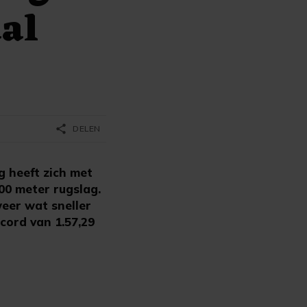
aal
share
DELEN
 heeft zich met
200 meter rugslag.
weer wat sneller
cord van 1.57,29