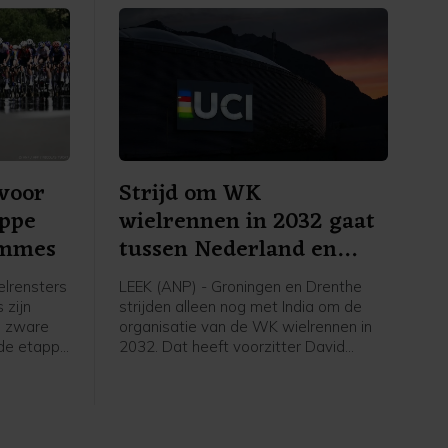
voor
Strijd om WK
appe
wielrennen in 2032 gaat
emmes
tussen Nederland en
India
lrensters
LEEK (ANP) - Groningen en Drenthe
 zijn
strijden alleen nog met India om de
n zware
organisatie van de WK wielrennen in
sde etappe
2032. Dat heeft voorzitter David
Lappartient van de internationale
53
wielerbond UCI bekendgemaakt
ne.
tijdens een interview. Eigenaar Thijs
Rondhuis van wielerorganisatie
Courage Event, een van de