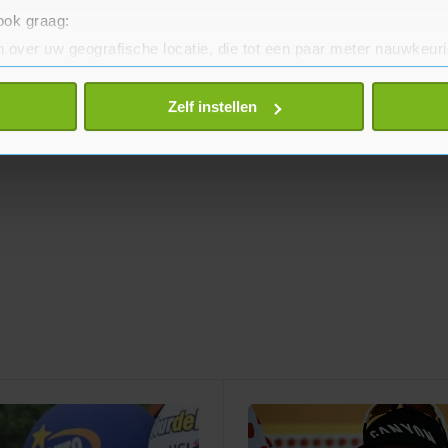
 ook graag:
 over uw geografische locatie, die tot een paar meter nauwkeuri
eren door het actief te scannen op specifieke eigenschappen (fing
onlijke gegevens worden verwerkt en stel uw voorkeuren in he
Zelf instellen
jzigen of intrekken in de Cookieverklaring.
te beter en wordt jouw bezoek makkelijker en persoonlijker. O
je gemaakte keuze altijd wijzigen of intrekken.