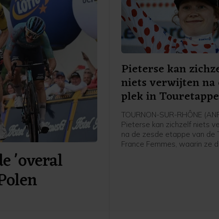
Pieterse kan zichze
niets verwijten na
plek in Touretapp
TOURNON-SUR-RHÔNE (ANP)
Pieterse kan zichzelf niets v
na de zesde etappe van de 
France Femmes, waarin ze 
 'overal
werd achter winnares Kimbe
Court en Cédrine Kerbaol. Da
 Polen
Nederlandse bolletjestruidra
afloop van de etappe tegen