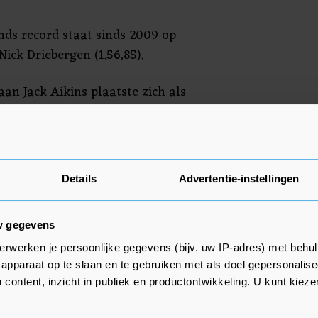
nds record staat sinds 2009 op
ick Driebergen (1.56,85).
an Jack Aikins plaatste zich als
 lijkt daarmee iets verder dan de
gegroeide Van Westering. De WK-
 hij kan meedoen om de
el goed op de adrenaline die bij
Details
Advertentie-instellingen
w gegevens
erwerken je persoonlijke gegevens (bijv. uw IP-adres) met behul
apparaat op te slaan en te gebruiken met als doel gepersonalise
 content, inzicht in publiek en productontwikkeling. U kunt kiez