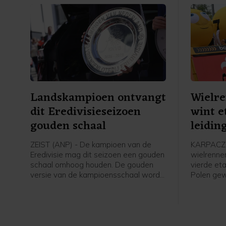
Landskampioen ontvangt
Wielr
dit Eredivisieseizoen
wint e
gouden schaal
leidin
Polen
ZEIST (ANP) - De kampioen van de
KARPACZ 
Eredivisie mag dit seizoen een gouden
wielrenne
schaal omhoog houden. De gouden
vierde et
versie van de kampioensschaal wordt
Polen ge
ter ere van het 70-jarig bestaan van
leiding i
het betaald voetbal uitgereikt door
overgenom
Eredivisie CV en de KNVB, zo meldt de
profzege 
voetbalbond.
Visma - Le
Italiaan C