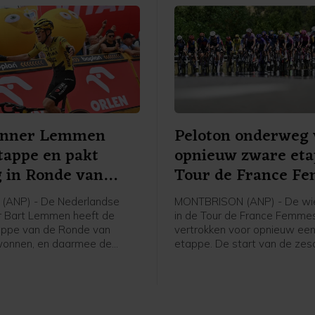
enner Lemmen
Peloton onderweg 
tappe en pakt
opnieuw zware et
g in Ronde van
Tour de France F
(ANP) - De Nederlandse
MONTBRISON (ANP) - De wie
r Bart Lemmen heeft de
in de Tour de France Femmes
appe van de Ronde van
vertrokken voor opnieuw ee
wonnen, en daarmee de
etappe. De start van de ze
n het algemeen klassement
was in het bij Lyon gelegen
en. Het is de eerste
Montbrison, de finish is na 1
voor de 30-jarige renner van
kilometer in Tournon-sur-Rhô
ase a Bike. Hij klopte de
hristian Scaroni in Karpacz.