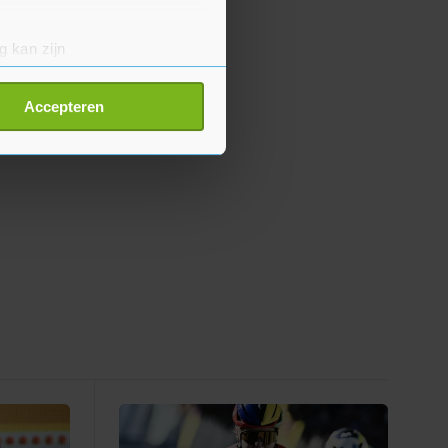
g kan zijn
erprinting)
t
detailgedeelte
in. U kunt uw
Accepteren
p onze cookiepagina kun je