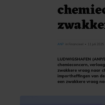
chemie
zwakke
ANP
in Financieel
11 juli 2025
•
LUDWIGSHAFEN (ANP/DP
chemieconcern, verlaag
zwakkere vraag naar c
importheffingen van d
een zwakkere vraag naa