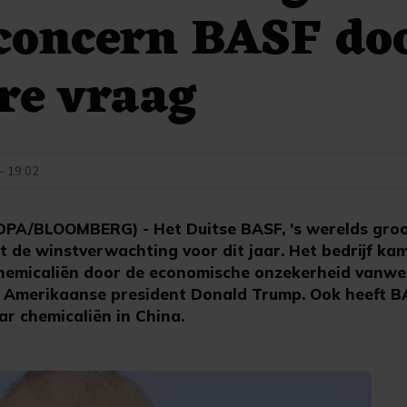
concern BASF do
re vraag
 - 19:02
A/BLOOMBERG) - Het Duitse BASF, 's werelds groo
t de winstverwachting voor dit jaar. Het bedrijf ka
hemicaliën door de economische onzekerheid vanwe
e Amerikaanse president Donald Trump. Ook heeft 
r chemicaliën in China.