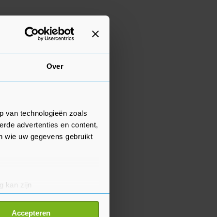
Over
p van technologieën zoals
erde advertenties en content,
en wie uw gegevens gebruikt
g kan zijn
erprinting)
t
detailgedeelte
in. U kunt uw
Accepteren