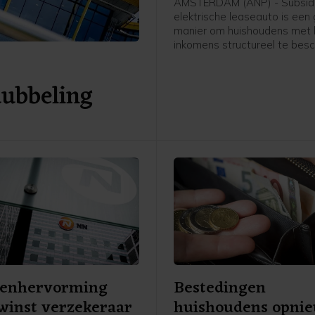
AMSTERDAM (ANP) - Subsidi
elektrische leaseauto is een 
manier om huishoudens met 
inkomens structureel te be
tegen vervoersarmoede als 
van stijgende brandstofprijz
dubbeling
stellen onderzoekers donder
economenblad ESB.
oenhervorming
Bestedingen
winst verzekeraar
huishoudens opni