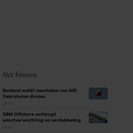
Net binnen
Rusland meldt neerhalen van 605
Oekraïense drones
08:20
SBM Offshore verhoogt
winstverwachting na verdubbeling
omzet
08:18