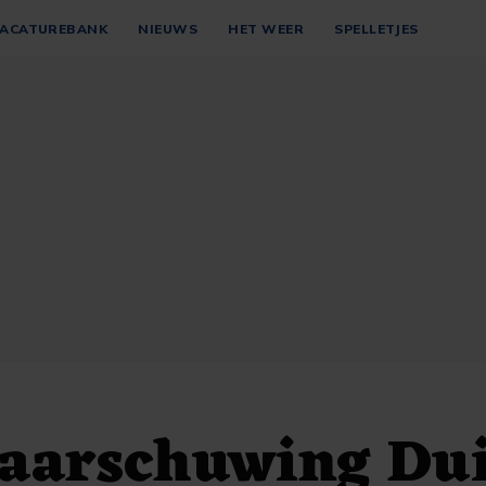
ACATUREBANK
NIEUWS
HET WEER
SPELLETJES
aarschuwing Dui