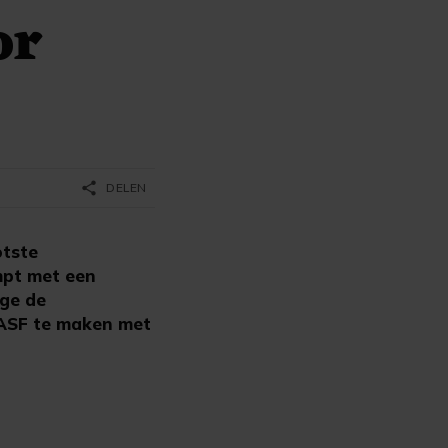
or
share
DELEN
tste
mpt met een
ge de
BASF te maken met