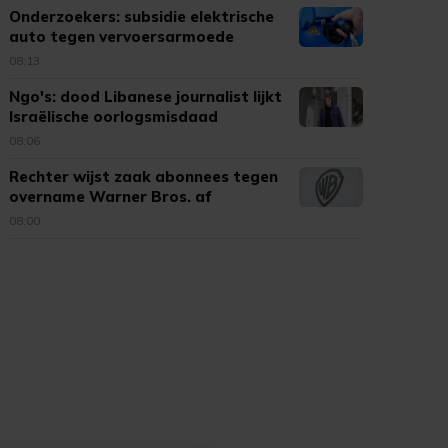
Onderzoekers: subsidie elektrische
auto tegen vervoersarmoede
08:13
Ngo's: dood Libanese journalist lijkt
Israëlische oorlogsmisdaad
08:06
Rechter wijst zaak abonnees tegen
overname Warner Bros. af
08:00