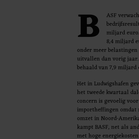
B
ASF verwacht
bedrijfsresul
miljard euro
8,4 miljard 
onder meer belastingen
uitvallen dan vorig jaar
behaald van 7,9 miljard 
Het in Ludwigshafen geve
het tweede kwartaal dal
concern is gevoelig voo
importheffingen omdat 
omzet in Noord-Amerika
kampt BASF, net als and
met hoge energiekosten