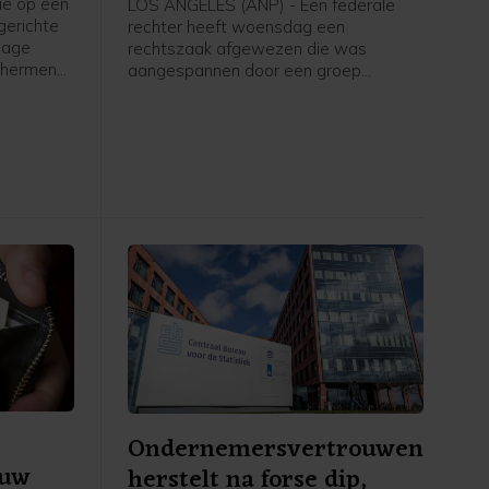
e op een
LOS ANGELES (ANP) - Een federale
gerichte
rechter heeft woensdag een
lage
rechtszaak afgewezen die was
schermen
aangespannen door een groep
gevolg
consumenten die de overname van
en. Dat
Warner Bros. door Paramount
dag in
aanvocht. Volgens de rechter hebben
de eisers geen recht van spreken in de
zaak.
Ondernemersvertrouwen
euw
herstelt na forse dip,