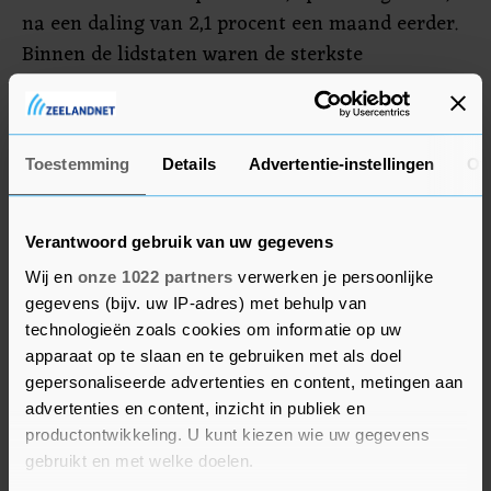
na een daling van 2,1 procent een maand eerder.
Binnen de lidstaten waren de sterkste
verkoopstijgingen te zien in Malta, Ierland en
Slowakije, terwijl in Denemarken, Estland en
Frankrijk de verkopen van winkeliers het sterkst
Toestemming
Details
Advertentie-instellingen
Ov
daalden. Eurostat meldde voor Nederland een
verkooptoename met 1 procent.
Verantwoord gebruik van uw gegevens
Wij en
onze 1022 partners
verwerken je persoonlijke
gegevens (bijv. uw IP-adres) met behulp van
technologieën zoals cookies om informatie op uw
apparaat op te slaan en te gebruiken met als doel
gepersonaliseerde advertenties en content, metingen aan
advertenties en content, inzicht in publiek en
productontwikkeling. U kunt kiezen wie uw gegevens
gebruikt en met welke doelen.