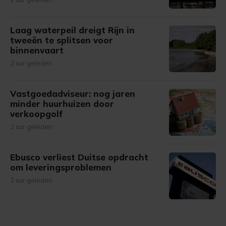
Laag waterpeil dreigt Rijn in
tweeën te splitsen voor
binnenvaart
2 uur geleden
Vastgoedadviseur: nog jaren
minder huurhuizen door
verkoopgolf
2 uur geleden
Ebusco verliest Duitse opdracht
om leveringsproblemen
2 uur geleden