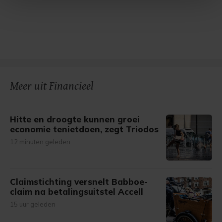
Met cookies werkt onze website beter en wordt jouw
bezoek makkelijker en persoonlijker. Op
onze cookiepagina kun je ons cookiebeleid bekijken en je
gemaakte keuze altijd wijzigen of intrekken.
Meer uit Financieel
Hitte en droogte kunnen groei
economie tenietdoen, zegt Triodos
12 minuten geleden
Claimstichting versnelt Babboe-
claim na betalingsuitstel Accell
15 uur geleden