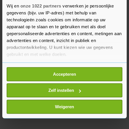
komende drie maanden een verslechtering. Ook
Wij en
onze 1022 partners
verwerken je persoonlijke
blijven de detailhandelaren zich zorgen maken
gegevens (bijv. uw IP-adres) met behulp van
over personeelstekorten. 41 procent gaf dit aan
technologieën zoals cookies om informatie op uw
het begin van het derde kwartaal aan als
apparaat op te slaan en te gebruiken met als doel
belangrijkste belemmering voor de
gepersonaliseerde advertenties en content, metingen aan
bedrijfsvoering. Dat is een verdubbeling ten
advertenties en content, inzicht in publiek en
productontwikkeling. U kunt kiezen wie uw gegevens
opzichte van begin dit jaar.
gebruikt en met welke doelen.
Als u het toestaat, willen we ook graag:
Accepteren
Informatie verzamelen over uw geografische
locatie, die tot een paar meter nauwkeurig kan zijn
Uw apparaat identificeren door het actief te
Zelf instellen
scannen op specifieke eigenschappen (fingerprinting)
Lees meer over hoe uw persoonlijke gegevens worden
Weigeren
verwerkt en stel uw voorkeuren in het
detailgedeelte
in.
U kunt uw toestemming op elk moment wijzigen of
intrekken in de Cookieverklaring.