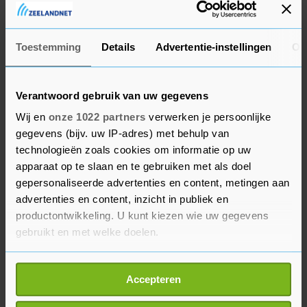
herstelwerk te doen. Dan gaat het met name om
de compensatie aan gedupeerde ondernemers.
Iedere week dat winkels dicht moesten blijven
Toestemming
Details
Advertentie-instellingen
Ov
betekende 680 miljoen euro omzetverlies.
De RND zou graag zien dat ondernemers
Verantwoord gebruik van uw gegevens
"proportioneel" worden gecompenseerd, waarbij
Wij en
onze 1022 partners
verwerken je persoonlijke
ondernemers met meerdere filialen ook per
gegevens (bijv. uw IP-adres) met behulp van
technologieën zoals cookies om informatie op uw
winkel recht zouden hebben op een vergoeding in
apparaat op te slaan en te gebruiken met als doel
plaats van de huidige regeling per bedrijf.
gepersonaliseerde advertenties en content, metingen aan
advertenties en content, inzicht in publiek en
De winkelorganisatie is met de overheid in
productontwikkeling. U kunt kiezen wie uw gegevens
gesprek om te komen tot een aanpak. De raad
gebruikt en met welke doelen.
erkent dat er altijd een ondernemersrisico is.
Maar er moet volgens de organisatie meer
Als u het toestaat, willen we ook graag:
Accepteren
gekeken worden naar de daadwerkelijke schade
Informatie verzamelen over uw geografische
locatie, die tot een paar meter nauwkeurig kan zijn
die is geleden. "Daar zijn we nog niet uit", aldus