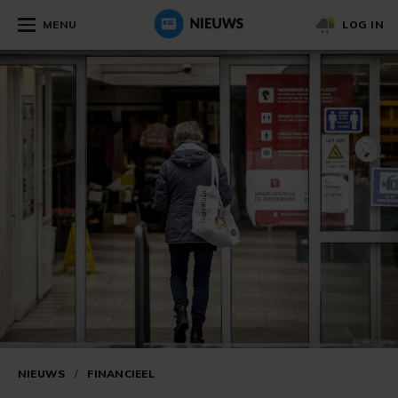
MENU
LOG IN
NIEUWS
/
FINANCIEEL