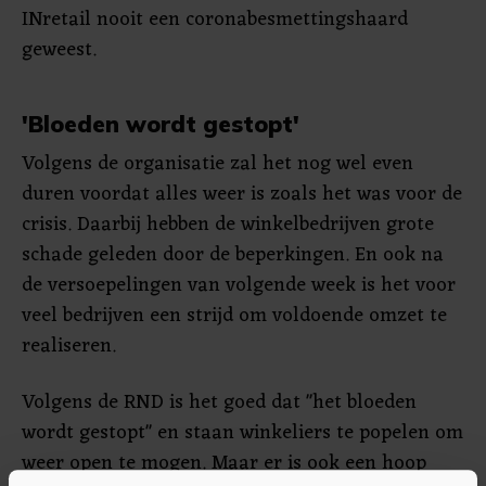
INretail nooit een coronabesmettingshaard
geweest.
'Bloeden wordt gestopt'
Volgens de organisatie zal het nog wel even
duren voordat alles weer is zoals het was voor de
crisis. Daarbij hebben de winkelbedrijven grote
schade geleden door de beperkingen. En ook na
de versoepelingen van volgende week is het voor
veel bedrijven een strijd om voldoende omzet te
realiseren.
Volgens de RND is het goed dat "het bloeden
wordt gestopt" en staan winkeliers te popelen om
weer open te mogen. Maar er is ook een hoop