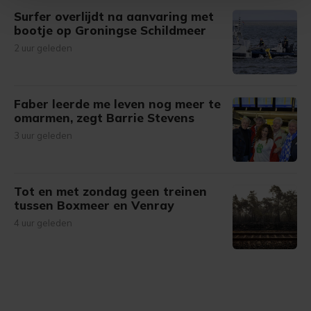
Surfer overlijdt na aanvaring met
Met cookies werkt onze website beter en wordt jouw
bootje op Groningse Schildmeer
bezoek makkelijker en persoonlijker. Op
2 uur geleden
onze cookiepagina kun je ons cookiebeleid bekijken en je
gemaakte keuze altijd wijzigen of intrekken.
Faber leerde me leven nog meer te
omarmen, zegt Barrie Stevens
3 uur geleden
Tot en met zondag geen treinen
tussen Boxmeer en Venray
4 uur geleden