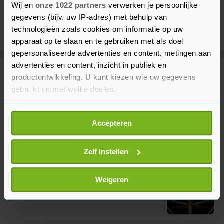
Wij en
onze 1022 partners
verwerken je persoonlijke
gegevens (bijv. uw IP-adres) met behulp van
technologieën zoals cookies om informatie op uw
apparaat op te slaan en te gebruiken met als doel
gepersonaliseerde advertenties en content, metingen aan
advertenties en content, inzicht in publiek en
Meer uit Binnenland
productontwikkeling. U kunt kiezen wie uw gegevens
gebruikt en met welke doelen.
Reclamewaakhond hekelt
Als u het toestaat, willen we ook graag:
campagne tegen Europese
Accepteren
Informatie verzamelen over uw geografische
tabaksregels
locatie, die tot een paar meter nauwkeurig kan zijn
57 minuten geleden
Uw apparaat identificeren door het actief te
Zelf instellen
scannen op specifieke eigenschappen (fingerprinting)
Efteling krijgt tweede zelfrijdende
Lees meer over hoe uw persoonlijke gegevens worden
Weigeren
bus van Nederland
verwerkt en stel uw voorkeuren in het
detailgedeelte
in.
1 uur geleden
U kunt uw toestemming op elk moment wijzigen of
intrekken in de Cookieverklaring.