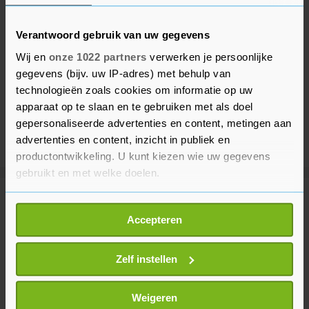
Verantwoord gebruik van uw gegevens
Wij en
onze 1022 partners
verwerken je persoonlijke
gegevens (bijv. uw IP-adres) met behulp van
technologieën zoals cookies om informatie op uw
apparaat op te slaan en te gebruiken met als doel
gepersonaliseerde advertenties en content, metingen aan
advertenties en content, inzicht in publiek en
productontwikkeling. U kunt kiezen wie uw gegevens
gebruikt en met welke doelen.
Meer uit Voetbal
Als u het toestaat, willen we ook graag:
Accepteren
Informatie verzamelen over uw geografische
locatie, die tot een paar meter nauwkeurig kan zijn
Doelman Ter Stegen debuteert
Uw apparaat identificeren door het actief te
Zelf instellen
voor Ajax in uitduel met PEC
scannen op specifieke eigenschappen (fingerprinting)
Zwolle
Lees meer over hoe uw persoonlijke gegevens worden
43 minuten geleden
Weigeren