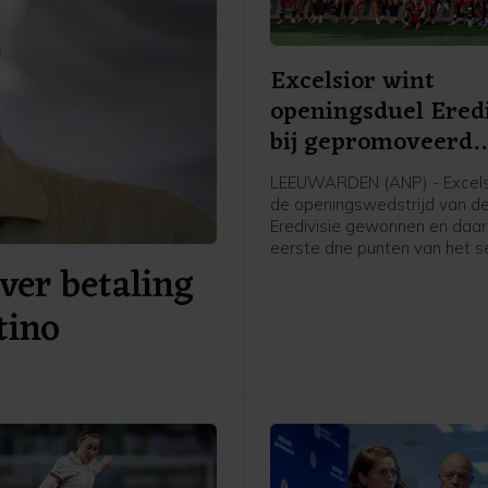
Excelsior wint
openingsduel Eredi
bij gepromoveerd
Cambuur
LEEUWARDEN (ANP) - Excels
de openingswedstrijd van d
Eredivisie gewonnen en daa
eerste drie punten van het s
ver betaling
gepakt. Op bezoek bij het
gepromoveerde SC Cambuur
tino
Leeuwarden wonnen de
Rotterdammers met 4-0.