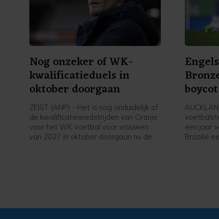
Nog onzeker of WK-
Engels
kwalificatieduels in
Bronze
oktober doorgaan
boycot
speels
ZEIST (ANP) - Het is nog onduidelijk of
AUCKLAND
de kwalificatiewedstrijden van Oranje
voetbalst
voor het WK voetbal voor vrouwen
een jaar 
van 2027 in oktober doorgaan nu de
Brazilië 
UEFA een boycot heeft afgekondigd
speelster
van FIFA-competities. Voor het elftal
Daarmee s
van bondscoach Arjan Veurink staat
Chelsea z
op 9 en 13 oktober een dubbele
UEFA tege
ontmoeting met Hongarije op het
Infantino.
programma. Volgens de KNVB
speelster
onderzoekt de UEFA de komende tijd
overtuigi
of de duels door zullen gaan.
voor onze