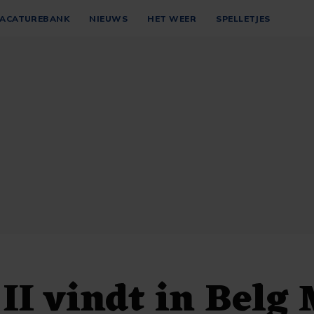
ACATUREBANK
NIEUWS
HET WEER
SPELLETJES
II vindt in Belg