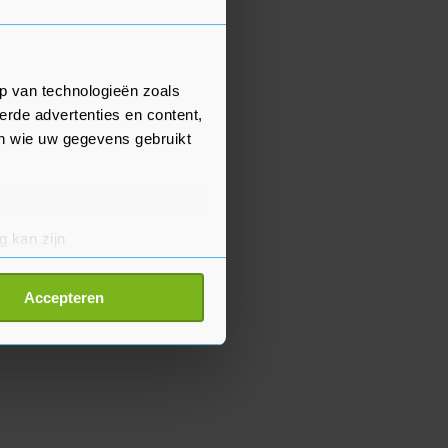
p van technologieën zoals
erde advertenties en content,
en wie uw gegevens gebruikt
g kan zijn
erprinting)
t
detailgedeelte
in. U kunt uw
Accepteren
p onze cookiepagina kun je