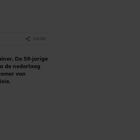
share
DELEN
iner. De 59-jarige
na de nederlaag
zomer van
sie.