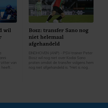
d wil
Bosz: transfer Sano nog
r
niet helemaal
afgehandeld
e
EINDHOVEN (ANP) - PSV-trainer Peter
anni
Bosz wil nog niet over Kodai Sano
rzitter van
praten omdat de transfer volgens hem
 heeft
nog niet afgehandeld is. "Het is nog
 jaren een
niet helemaal rond. Zolang hij niet mijn
IFA-baas,
speler is, praat ik niet over hem", zei
van de
Peter Bosz in aanloop naar de eerste
t Noorse
wedstrijd van PSV zaterdag thuis
tegen Fortuna Sittard.