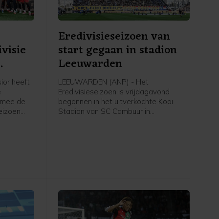
Eredivisieseizoen van
visie
start gegaan in stadion
Leeuwarden
ior heeft
LEEUWARDEN (ANP) - Het
e
Eredivisieseizoen is vrijdagavond
rmee de
begonnen in het uitverkochte Kooi
eizoen
Stadion van SC Cambuur in
Leeuwarden. Het gepromoveerde
 in
Cambuur ontvangt Excelsior in het
twee jaar geleden geopende stadion.