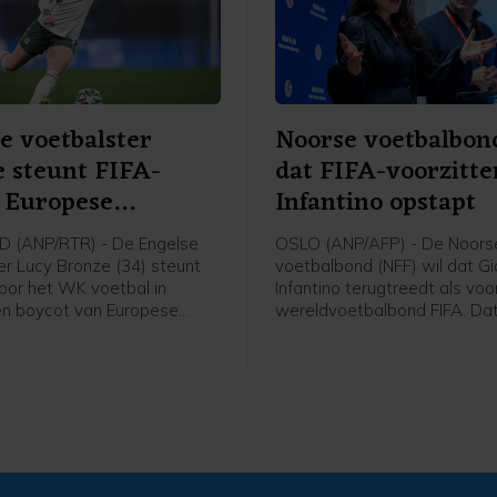
e voetbalster
Noorse voetbalbon
 steunt FIFA-
dat FIFA-voorzitte
 Europese
Infantino opstapt
ters
 (ANP/RTR) - De Engelse
OSLO (ANP/AFP) - De Noors
er Lucy Bronze (34) steunt
voetbalbond (NFF) wil dat Gi
voor het WK voetbal in
Infantino terugtreedt als voo
een boycot van Europese
wereldvoetbalbond FIFA. Dat
s van FIFA-competities.
voorzitter Lise Klaveness, al
chaart de speelster van
van de felste critici van de F
ich achter het verzet van de
gezegd na een bijeenkomst 
n FIFA-voorzitter Gianni
verschillende partijen uit he
 "Ik denk dat Europese
voetbal.
s zullen vasthouden aan hun
ngen. En aan wat het beste is
 sport. Als dat betekent dat