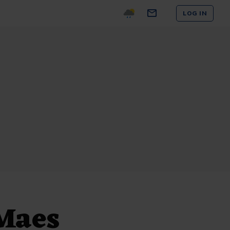
LOG IN
 Maes