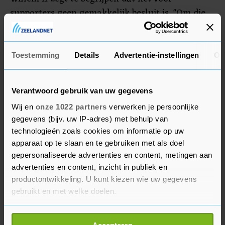
supporters geen gemakkelijk besluit is. "Om die
reden bieden we verschillende opties aan.
Seizoenkaarthouders kunnen volledig, voor de
helft en niet afzien van de tegemoetkoming."
Toestemming
Details
Advertentie-instellingen
Ov
Verantwoord gebruik van uw gegevens
Wij en
onze 1022 partners
verwerken je persoonlijke
gegevens (bijv. uw IP-adres) met behulp van
technologieën zoals cookies om informatie op uw
apparaat op te slaan en te gebruiken met als doel
gepersonaliseerde advertenties en content, metingen aan
advertenties en content, inzicht in publiek en
productontwikkeling. U kunt kiezen wie uw gegevens
gebruikt en met welke doelen.
Als u het toestaat, willen we ook graag: