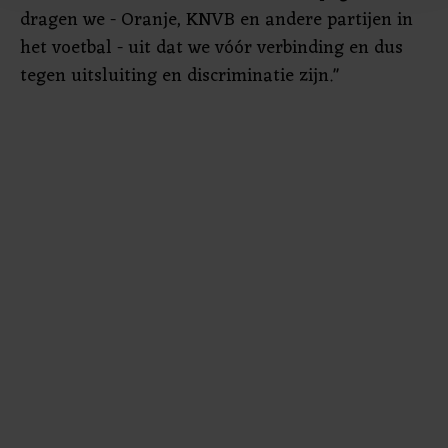
bezoek makkelijker en persoonlijker. Op
dragen we - Oranje, KNVB en andere partijen in
onze cookiepagina kun je ons cookiebeleid bekijken en je
het voetbal - uit dat we vóór verbinding en dus
gemaakte keuze altijd wijzigen of intrekken.
tegen uitsluiting en discriminatie zijn."