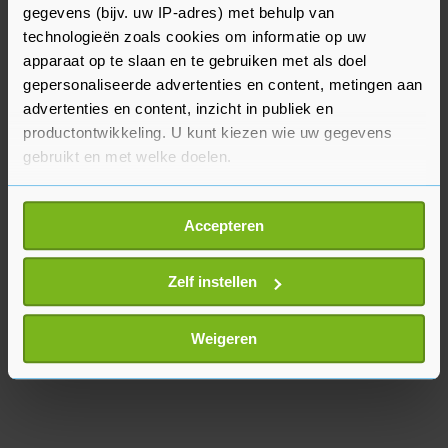
gegevens (bijv. uw IP-adres) met behulp van
verweten Wiersma het nieuws als grote oplossing
technologieën zoals cookies om informatie op uw
voor de stikstofcrisis te brengen, terwijl nog
apparaat op te slaan en te gebruiken met als doel
onzeker is of de grens daadwerkelijk omhoog
gepersonaliseerde advertenties en content, metingen aan
kan.
advertenties en content, inzicht in publiek en
productontwikkeling. U kunt kiezen wie uw gegevens
gebruikt en met welke doelen.
Als u het toestaat, willen we ook graag:
Accepteren
Informatie verzamelen over uw geografische
locatie, die tot een paar meter nauwkeurig kan zijn
Uw apparaat identificeren door het actief te
Zelf instellen
scannen op specifieke eigenschappen (fingerprinting)
Lees meer over hoe uw persoonlijke gegevens worden
Weigeren
verwerkt en stel uw voorkeuren in het
detailgedeelte
in.
U kunt uw toestemming op elk moment wijzigen of
intrekken in de Cookieverklaring.