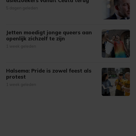
asielzoekers vanuit Ceuta terug
5 dagen geleden
Jetten moedigt jonge queers aan
openlijk zichzelf te zijn
1 week geleden
Halsema: Pride is zowel feest als
protest
1 week geleden