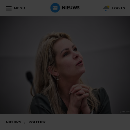
MENU
LOG IN
NIEUWS
/
POLITIEK