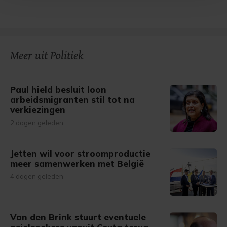
Met cookies werkt onze website beter en wordt jouw
bezoek makkelijker en persoonlijker. Op
onze cookiepagina kun je ons cookiebeleid bekijken en je
gemaakte keuze altijd wijzigen of intrekken.
Meer uit Politiek
Paul hield besluit loon
arbeidsmigranten stil tot na
verkiezingen
2 dagen geleden
Jetten wil voor stroomproductie
meer samenwerken met België
4 dagen geleden
Van den Brink stuurt eventuele