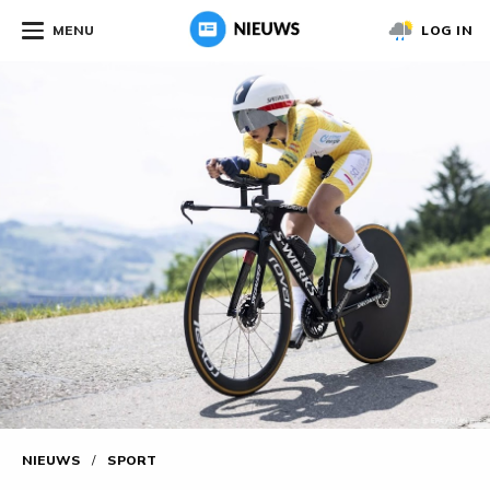
MENU
LOG IN
NIEUWS
/
SPORT