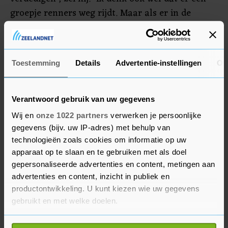
groepje renners weg rijdt. Maar als er in de
laatste kilometers nog een kans voordoet, dan
moeten we maar zien. De etappe van vrijdag is
zwaar, ook dan zullen we er voor Roglic moeten
Toestemming
Details
Advertentie-instellingen
Ov
zijn."
Verantwoord gebruik van uw gegevens
Wij en
onze 1022 partners
verwerken je persoonlijke
gegevens (bijv. uw IP-adres) met behulp van
technologieën zoals cookies om informatie op uw
apparaat op te slaan en te gebruiken met als doel
gepersonaliseerde advertenties en content, metingen aan
advertenties en content, inzicht in publiek en
productontwikkeling. U kunt kiezen wie uw gegevens
gebruikt en met welke doelen.
Als u het toestaat, willen we ook graag: