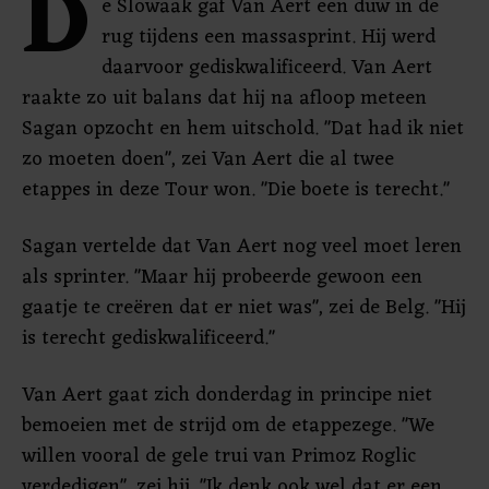
D
e Slowaak gaf Van Aert een duw in de
rug tijdens een massasprint. Hij werd
daarvoor gediskwalificeerd. Van Aert
raakte zo uit balans dat hij na afloop meteen
Sagan opzocht en hem uitschold. "Dat had ik niet
zo moeten doen", zei Van Aert die al twee
etappes in deze Tour won. "Die boete is terecht."
Sagan vertelde dat Van Aert nog veel moet leren
als sprinter. "Maar hij probeerde gewoon een
gaatje te creëren dat er niet was", zei de Belg. "Hij
is terecht gediskwalificeerd."
Van Aert gaat zich donderdag in principe niet
bemoeien met de strijd om de etappezege. "We
willen vooral de gele trui van Primoz Roglic
verdedigen", zei hij. "Ik denk ook wel dat er een