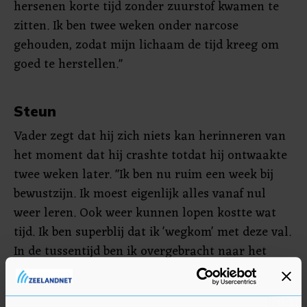
hersenen korte tijd zonder zuurstof kwamen te
zitten. Ik ben twee weken onder narcose
gehouden, zodat mijn lichaam de tijd kreeg om
goed te herstellen."
Steun
Vader zegt dat hij zich niets kan herinneren van
het moment dat hij crashte totdat hij ontwaakte
twee weken later. "Ik ben nu ruim een week bij
bewustzijn. Ik moest eigenlijk alles vanaf nul
weer leren. Ook weer kunnen lopen kostte wat
tijd. Ik ben superblij dat ik 'wegkom' met deze val.
In de tussentijd ben ik overgebracht naar het
Erasmus MC in Rotterdam, waar verschillende
specialisten naar mijn breuken kijken. Ik mag het