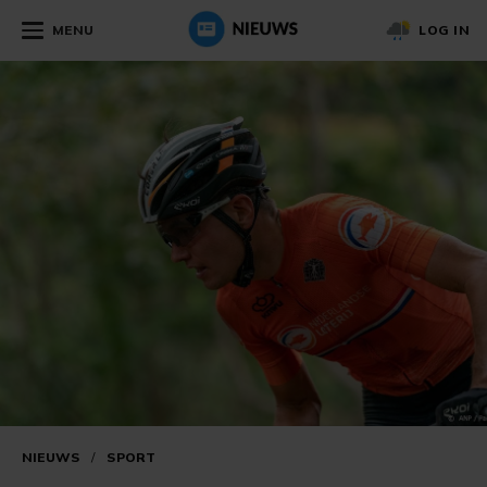
MENU
LOG IN
NIEUWS
/
SPORT