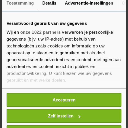
ziekenhuis vanaf morgen verlaten en thuis
Toestemming
Details
Advertentie-instellingen
Ov
verder werken aan mijn herstel."
De wielrenner bedankte iedereen voor de steun.
Verantwoord gebruik van uw gegevens
Dat had hem de kracht had gegeven om er
Wij en
onze 1022 partners
verwerken je persoonlijke
bovenop te komen. Vooral bedankte hij de
gegevens (bijv. uw IP-adres) met behulp van
koersdokter van de Ronde van Baskenland "voor
technologieën zoals cookies om informatie op uw
apparaat op te slaan en te gebruiken met als doel
zijn snelle ingrijpen en voor het redden van zijn
gepersonaliseerde advertenties en content, metingen aan
leven".
advertenties en content, inzicht in publiek en
productontwikkeling. U kunt kiezen wie uw gegevens
Vader is bezig aan zijn eerste seizoen bij Jumbo-
gebruikt en met welke doelen.
Visma. Hij was in de jaren hiervoor vooral actief
als mountainbiker. Op de Spelen van Tokio werd
Als u het toestaat, willen we ook graag:
Accepteren
hij tiende.
Informatie verzamelen over uw geografische
locatie, die tot een paar meter nauwkeurig kan zijn
Uw apparaat identificeren door het actief te
Zelf instellen
scannen op specifieke eigenschappen (fingerprinting)