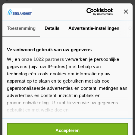
Vlaanderen en Parijs-Roubaix. En het is mijn doel
om de groene trui in de Tour de France te
winnen."
Toestemming
Details
Advertentie-instellingen
Ov
Verantwoord gebruik van uw gegevens
Wij en
onze 1022 partners
verwerken je persoonlijke
gegevens (bijv. uw IP-adres) met behulp van
technologieën zoals cookies om informatie op uw
apparaat op te slaan en te gebruiken met als doel
gepersonaliseerde advertenties en content, metingen aan
advertenties en content, inzicht in publiek en
productontwikkeling. U kunt kiezen wie uw gegevens
gebruikt en met welke doelen.
Als u het toestaat, willen we ook graag:
Accepteren
Informatie verzamelen over uw geografische