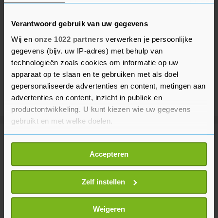
Verantwoord gebruik van uw gegevens
Wij en
onze 1022 partners
verwerken je persoonlijke
gegevens (bijv. uw IP-adres) met behulp van
technologieën zoals cookies om informatie op uw
apparaat op te slaan en te gebruiken met als doel
gepersonaliseerde advertenties en content, metingen aan
advertenties en content, inzicht in publiek en
productontwikkeling. U kunt kiezen wie uw gegevens
gebruikt en met welke doelen.
Meer uit Sport
Als u het toestaat, willen we ook graag:
Accepteren
Informatie verzamelen over uw geografische
locatie, die tot een paar meter nauwkeurig kan zijn
Peloton onderweg voor opnieuw
Uw apparaat identificeren door het actief te
Zelf instellen
zware etappe Tour de France
scannen op specifieke eigenschappen (fingerprinting)
Femmes
Lees meer over hoe uw persoonlijke gegevens worden
1 uur geleden
Weigeren
verwerkt en stel uw voorkeuren in het
detailgedeelte
in.