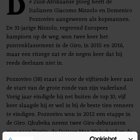
D
e Zuid-Afrikaanse ploeg heeft de
Italianen Giacomo Nizzolo en Domenico
Pozzovivo aangewezen als kopmannen.
De 31-jarige Nizzolo, regerend Europees
kampioen op de weg, won twee keer het
puntenklassement in de Giro, in 2015 en 2016,
maar een ritzege zat er de negen keer dat hij
reeds deelnam niet in.
Pozzovivo (38) staat al voor de vijftiende keer aan
de start van de grote ronde van zijn vaderland.
Vorig jaar eindigde hij net buiten de top 10, vijf
keer slaagde hij er wel in bij de beste tien renners
te eindigen. Pozzovivo won in 2012 een etappe in
de Giro. Qhubeka neemt twee Giro-debutanten
mee naar Turijn: de Duitser Max Walscheid en de