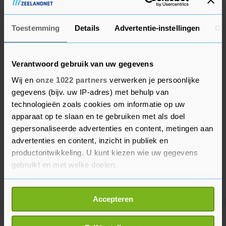
Zwitser Mauro Schmid.
Toestemming
Details
Advertentie-instellingen
Ov
Verantwoord gebruik van uw gegevens
Wij en
onze 1022 partners
verwerken je persoonlijke
gegevens (bijv. uw IP-adres) met behulp van
technologieën zoals cookies om informatie op uw
apparaat op te slaan en te gebruiken met als doel
gepersonaliseerde advertenties en content, metingen aan
advertenties en content, inzicht in publiek en
productontwikkeling. U kunt kiezen wie uw gegevens
gebruikt en met welke doelen.
Als u het toestaat, willen we ook graag:
Accepteren
Informatie verzamelen over uw geografische
locatie, die tot een paar meter nauwkeurig kan zijn