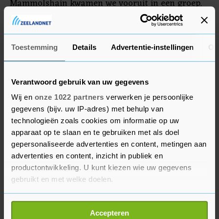
Mammolshain kwamen we vooruit in een groep.
Dat was perfect voor mij. Ik heb alles gegeven,
want ik wist dat als ze ons zouden pakken, ik
zeker niet zou winnen."
Toestemming
Details
Advertentie-instellingen
Ov
Kragh Andersen nam het initiatief op weg naar
de sprint. "Ik wist dat de andere jongens ook pijn
Verantwoord gebruik van uw gegevens
aan de benen hadden. Ik wist van de klassiekers
Wij en
onze 1022 partners
verwerken je persoonlijke
dat iedere keer dat ik een sprint van de tweede of
gegevens (bijv. uw IP-adres) met behulp van
technologieën zoals cookies om informatie op uw
derde groep van kop af begon, ik ook won, dus
apparaat op te slaan en te gebruiken met als doel
dat heb ik nu ook gedaan. Het is lang geleden dat
gepersonaliseerde advertenties en content, metingen aan
ik voor het laatst won."
advertenties en content, inzicht in publiek en
productontwikkeling. U kunt kiezen wie uw gegevens
De Deen bezorgde Alpecin-Deceuninck de tiende
gebruikt en met welke doelen.
zege van het seizoen. Mathieu van der Poel won
eerder Milaan - Sanremo en Parijs-Roubaix.
Als u het toestaat, willen we ook graag:
Accepteren
Jasper Philipsen won Brugge-De Panne, de
Informatie verzamelen over uw geografische