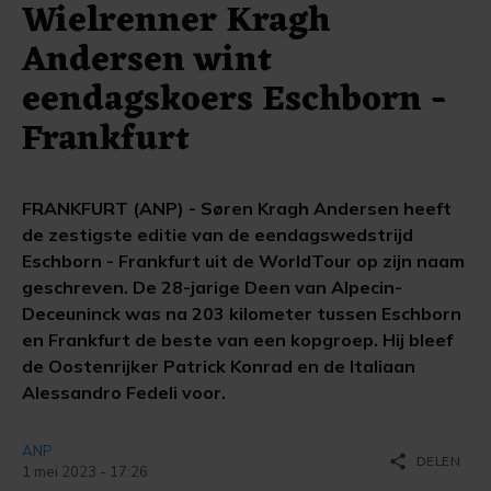
Wielrenner Kragh
Andersen wint
eendagskoers Eschborn -
Frankfurt
FRANKFURT (ANP) - Søren Kragh Andersen heeft
de zestigste editie van de eendagswedstrijd
Eschborn - Frankfurt uit de WorldTour op zijn naam
geschreven. De 28-jarige Deen van Alpecin-
Deceuninck was na 203 kilometer tussen Eschborn
en Frankfurt de beste van een kopgroep. Hij bleef
de Oostenrijker Patrick Konrad en de Italiaan
Alessandro Fedeli voor.
ANP
share
DELEN
1 mei 2023 - 17:26