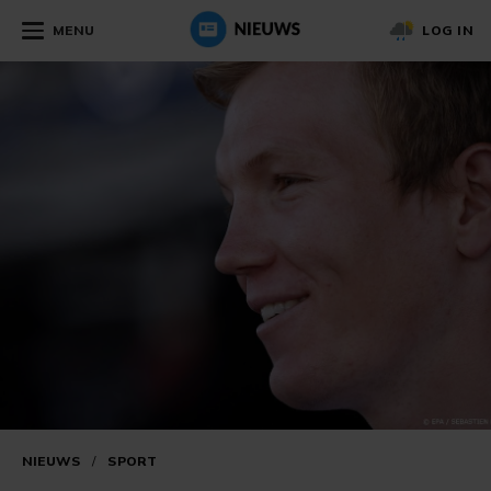
MENU
LOG IN
NIEUWS
/
SPORT