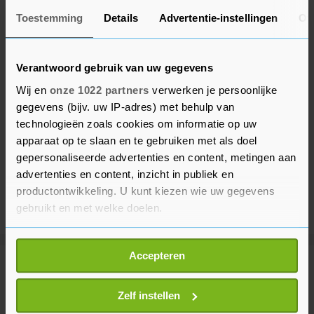
Toestemming
Details
Advertentie-instellingen
Ov
Verantwoord gebruik van uw gegevens
Wij en
onze 1022 partners
verwerken je persoonlijke
gegevens (bijv. uw IP-adres) met behulp van
technologieën zoals cookies om informatie op uw
apparaat op te slaan en te gebruiken met als doel
gepersonaliseerde advertenties en content, metingen aan
advertenties en content, inzicht in publiek en
productontwikkeling. U kunt kiezen wie uw gegevens
gebruikt en met welke doelen.
Als u het toestaat, willen we ook graag:
Accepteren
Informatie verzamelen over uw geografische
Meer uit Sport
locatie, die tot een paar meter nauwkeurig kan zijn
Uw apparaat identificeren door het actief te
Zelf instellen
scannen op specifieke eigenschappen (fingerprinting)