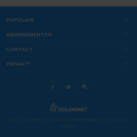
POPULAIR
ABONNEMENTEN
CONTACT
PRIVACY
© 2026
. Onderdeel van
DELTA Fiber Nederland B.V.
Geniet van je
zondag!