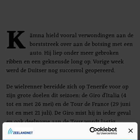
K
ämna hield vooral verwondingen aan de
borststreek over aan de botsing met een
auto. Hij liep onder meer gebroken
ribben en een gekneusde long op. Vorige week
werd de Duitser nog succesvol geopereerd.
De wielrenner bereidde zich op Tenerife voor op
zijn grote doelen dit seizoen: de Giro d'Italia (4
tot en met 26 mei) en de Tour de France (29 juni
tot en met 21 juli). De Giro mist hij in ieder geval
en ook deelname aan de Tour wordt lastig.