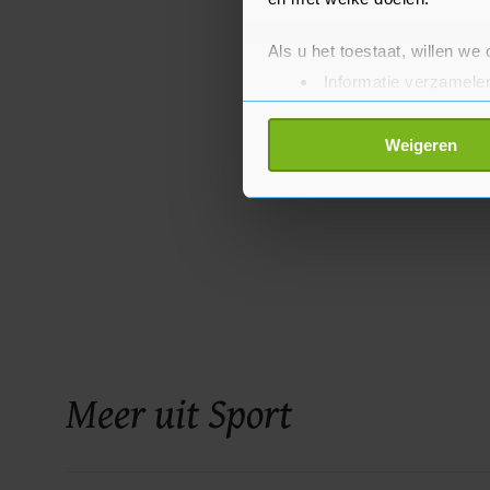
Als u het toestaat, willen we
Informatie verzamelen
Uw apparaat identific
Lees meer over hoe uw perso
Weigeren
toestemming op elk moment wi
Met cookies werkt onze websi
ons cookiebeleid bekijken en 
Meer uit Sport