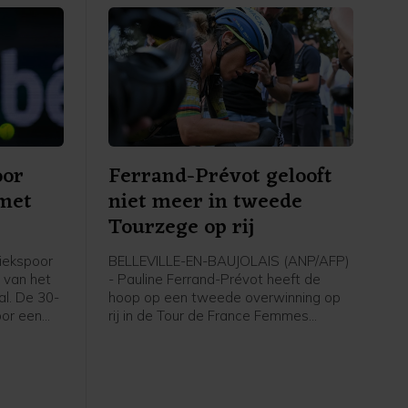
oor
Ferrand-Prévot gelooft
 met
niet meer in tweede
Tourzege op rij
iekspoor
BELLEVILLE-EN-BAUJOLAIS (ANP/AFP)
 van het
- Pauline Ferrand-Prévot heeft de
l. De 30-
hoop op een tweede overwinning op
oor een
rij in de Tour de France Femmes
 sets te
opgegeven. De titelverdedigster van
plaatste
Visma - Lease a Bike kwam in de
7 (3) 6-2
heuvelachtige vijfde etappe op
tweeënhalve minuut van winnares
Demi Vollering binnen en noemde haar