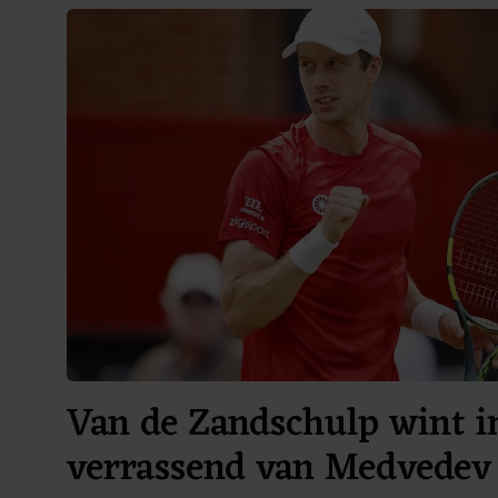
Van de Zandschulp wint i
verrassend van Medvedev