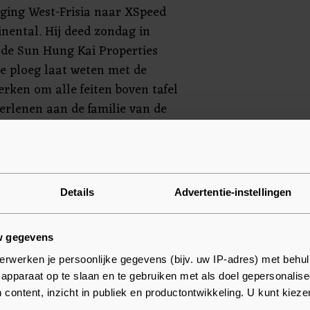
iging West-Frisia naar XSpeed
nental. Hij deed zondag in
de Sun Hung Kai Properties
e ploeg laat weten met de
rken om alle feiten boven tafel
verlenen aan de familie van de
naar zijn familie, zijn
n", meldt het team. Ook de
Details
Advertentie-instellingen
e KNWU wenst familie, vrienden
 het immense verlies".
w gegevens
erwerken je persoonlijke gegevens (bijv. uw IP-adres) met behul
apparaat op te slaan en te gebruiken met als doel gepersonalise
 content, inzicht in publiek en productontwikkeling. U kunt kiez