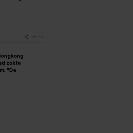
share
DELEN
 Hongkong
ed zakte
am. "De