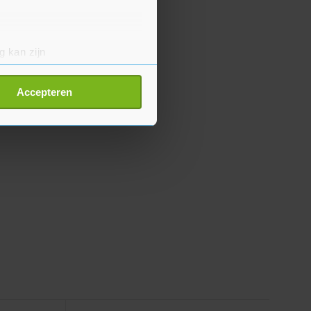
g kan zijn
erprinting)
t
detailgedeelte
in. U kunt uw
Accepteren
p onze cookiepagina kun je