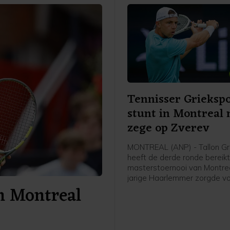
Tennisser Grieksp
stunt in Montreal
zege op Zverev
MONTREAL (ANP) - Tallon Gr
heeft de derde ronde bereikt
masterstoernooi van Montrea
jarige Haarlemmer zorgde v
n Montreal
grote verrassing door in drie
winnen van de als eerste ge
Duitser Alexander Zverev: 6-
6-4.