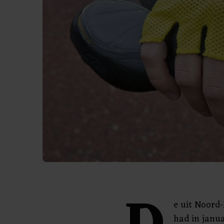
e uit Noord
had in janu