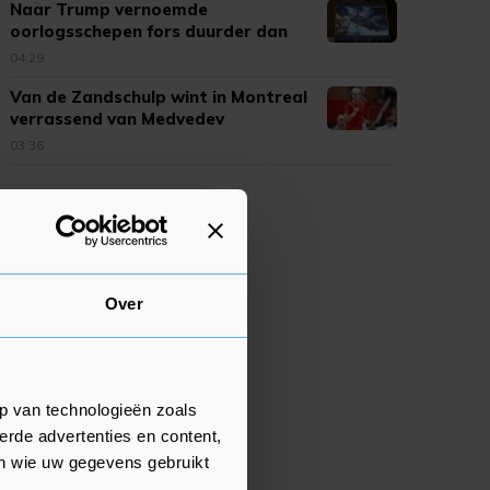
Naar Trump vernoemde
oorlogsschepen fors duurder dan
verwacht
04:29
Van de Zandschulp wint in Montreal
verrassend van Medvedev
03:36
Over
p van technologieën zoals
erde advertenties en content,
en wie uw gegevens gebruikt