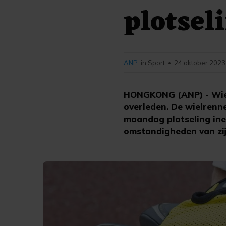
plotsel
ANP
in Sport
24 oktober 2023
•
HONGKONG (ANP) - Wielr
overleden. De wielrenn
maandag plotseling inee
omstandigheden van zij