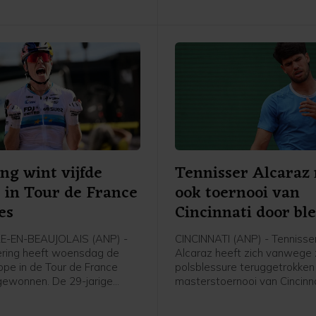
ing wint vijfde
Tennisser Alcaraz
 in Tour de France
ook toernooi van
es
Cincinnati door bl
LE-EN-BEAUJOLAIS (ANP) -
CINCINNATI (ANP) - Tennisse
ering heeft woensdag de
Alcaraz heeft zich vanwege 
ppe in de Tour de France
polsblessure teruggetrokken
ewonnen. De 29-jarige
masterstoernooi van Cincinna
an FDJ United-Suez was in
13 augustus begint. Dat mel
-en-Beaujolais de snelste in
tennisorganisator ATP in de