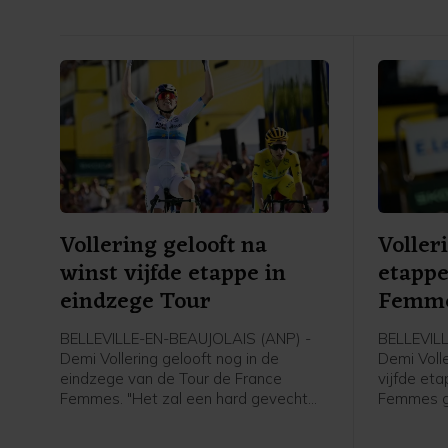
Vollering gelooft na
Voller
winst vijfde etappe in
etappe
eindzege Tour
Femm
BELLEVILLE-EN-BEAUJOLAIS (ANP) -
BELLEVIL
Demi Vollering gelooft nog in de
Demi Voll
eindzege van de Tour de France
vijfde eta
Femmes. "Het zal een hard gevecht
Femmes g
worden, maar ik ga er alles aan doen
renster v
om te winnen", zei Vollering in het
Belleville