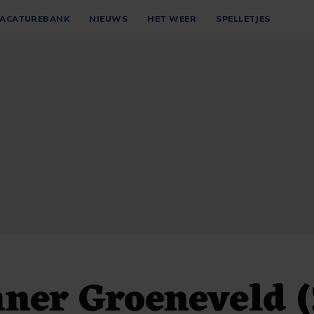
ACATUREBANK
NIEUWS
HET WEER
SPELLETJES
ner Groeneveld (