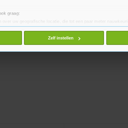
 ook graag:
 over uw geografische locatie, die tot een paar meter nauwkeuri
eren door het actief te scannen op specifieke eigenschappen (fing
onlijke gegevens worden verwerkt en stel uw voorkeuren in he
Zelf instellen
jzigen of intrekken in de Cookieverklaring.
te beter en wordt jouw bezoek makkelijker en persoonlijker. O
je gemaakte keuze altijd wijzigen of intrekken.