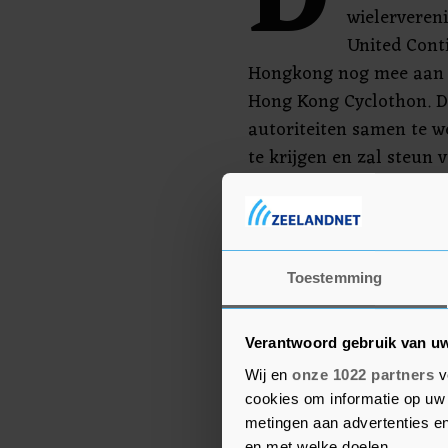
D
wielerveren
United Conti
Hongkong nog mee aan 
Hong Kong Cyclothon. D
autoriteiten samen te we
te krijgen en zal steun 
wielrenner.
"Ons medeleven gaat uit 
teamgenoten en vriende
Toestemming
Nederlandse wielrenuni
en naasten sterkte "met
Verantwoord gebruik van u
Wij en
onze 1022 partners
v
cookies om informatie op uw 
metingen aan advertenties en
en met welke doelen.