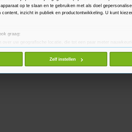
apparaat op te slaan en te gebruiken met als doel gepersonalise
 content, inzicht in publiek en productontwikkeling. U kunt kiez
 ook graag:
 over uw geografische locatie, die tot een paar meter nauwkeuri
eren door het actief te scannen op specifieke eigenschappen (fing
onlijke gegevens worden verwerkt en stel uw voorkeuren in he
Zelf instellen
jzigen of intrekken in de Cookieverklaring.
te beter en wordt jouw bezoek makkelijker en persoonlijker. O
je gemaakte keuze altijd wijzigen of intrekken.