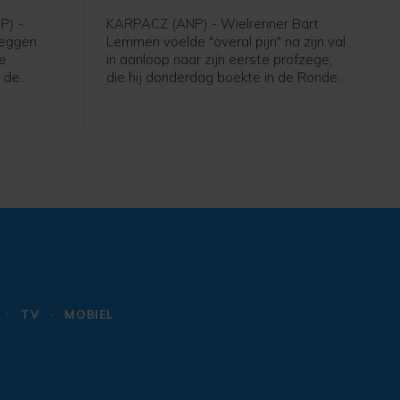
P) -
KARPACZ (ANP) - Wielrenner Bart
reggen
Lemmen voelde "overal pijn" na zijn val
de
in aanloop naar zijn eerste profzege,
 de
die hij donderdag boekte in de Ronde
 SD Worx-
van Polen. Dat heeft de Nederlander
ge renster
laten weten in een reactie via zijn
t.
ploeg Visma - Lease a Bike. De 30-
jarige Lemmen kwam ten val maar
won de etappe en nam de leiding in
het algemeen klassement over.
TV
MOBIEL