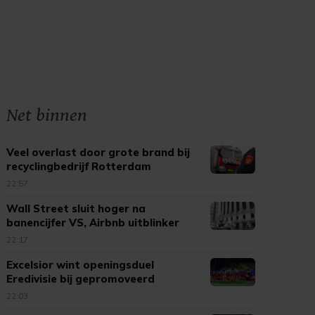
Net binnen
Veel overlast door grote brand bij
recyclingbedrijf Rotterdam
22:57
Wall Street sluit hoger na
banencijfer VS, Airbnb uitblinker
22:17
Excelsior wint openingsduel
Eredivisie bij gepromoveerd
Cambuur
22:03