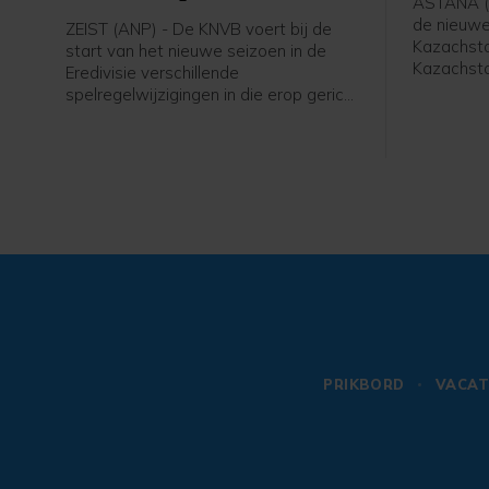
ASTANA (A
wedstrijd
de nieuw
ZEIST (ANP) - De KNVB voert bij de
Kazachsta
start van het nieuwe seizoen in de
Kazachsta
Eredivisie verschillende
62-jarige
spelregelwijzigingen in die erop gericht
internatio
zijn het tempo in de wedstrijden te
meldde de
verhogen. Het zijn aanpassingen in de
spelregels van de internationale
spelregelorganisatie IFAB, die de FIFA
ook al had doorgevoerd tijdens het
WK voetbal in juni.
PRIKBORD
VACAT