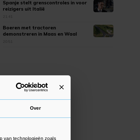
Spanje stelt grenscontroles in voor
reizigers uit Italië
21:41
Boeren met tractoren
demonstreren in Maas en Waal
20:51
Over
p van technologieën zoals