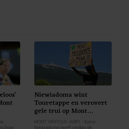
eloos'
Niewiadoma wint
Mont
Touretappe en verovert
gele trui op Mont
Ventoux
ia
MONT VENTOUX (ANP) - Kasia
na haar
Niewiadoma heeft vrijdag de