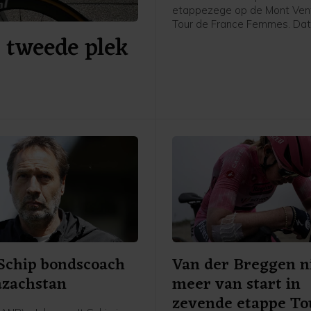
etappezege op de Mont Vent
Tour de France Femmes. Dat
a tweede plek
Poolse van Canyon//Sram vri
afloop van de etappe in het
flashinterview. Het was de e
etappezege voor de Tourwi
2024.
 Schip bondscoach
Van der Breggen n
azachstan
meer van start in
zevende etappe To