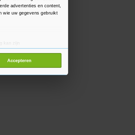
erde advertenties en content,
en wie uw gegevens gebruikt
g kan zijn
erprinting)
t
detailgedeelte
in. U kunt uw
Accepteren
p onze cookiepagina kun je