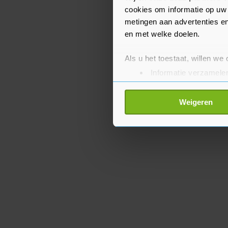
Tirreno-Adriatico.
cookies om informatie op uw 
metingen aan advertenties en
en met welke doelen.
Als u het toestaat, willen we
Informatie verzamelen
Uw apparaat identific
Lees meer over hoe uw perso
Weigeren
toestemming op elk moment wi
Met cookies werkt onze websi
ons cookiebeleid bekijken en 