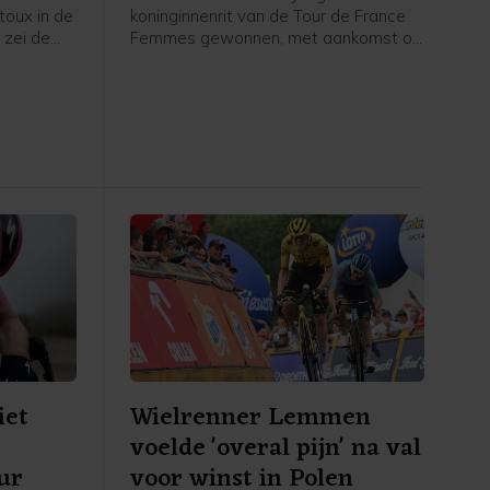
oux in de
koninginnenrit van de Tour de France
 zei de
Femmes gewonnen, met aankomst op
jdag na
de Mont Ventoux. De Poolse renster
van Canyon//Sram reed solo naar de
erste
overwinning op de bekende berg, ruim
nnares van
voor Demi Vollering. De Nederlandse
werd tweede op 1.16 minuut. De
Italiaanse Longo Borghini werd derde
op 1.42.
iet
Wielrenner Lemmen
voelde 'overal pijn' na val
ur
voor winst in Polen