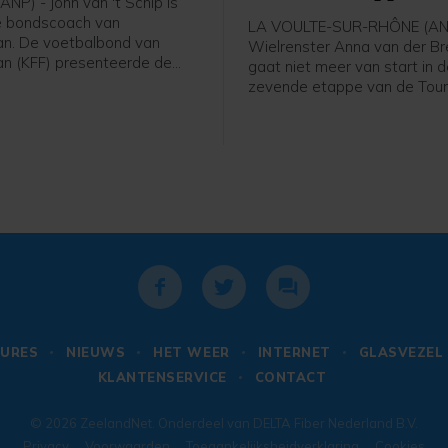
NP) - John van 't Schip is
e bondscoach van
LA VOULTE-SUR-RHÔNE (AN
n. De voetbalbond van
Wielrenster Anna van der B
n (KFF) presenteerde de
gaat niet meer van start in 
 Nederlandse oud-
zevende etappe van de Tour
nal en trainer vrijdag, zo
France Femmes. Haar ploeg
 bond op social media.
Protime meldt dat de 36-jari
de Tour verlaat en rust neem
URES
NIEUWS
HET WEER
INTERNET
GLASVEZEL
KLANTENSERVICE
CONTACT
© 2026
ZeelandNet
. Onderdeel van
DELTA Fiber Nederland B.V.
Privacy
Voorwaarden
Toegankelijksheidverklaring
Cookies