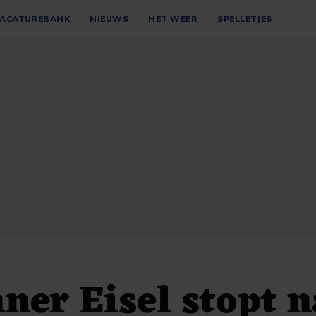
ACATUREBANK
NIEUWS
HET WEER
SPELLETJES
ner Eisel stopt n