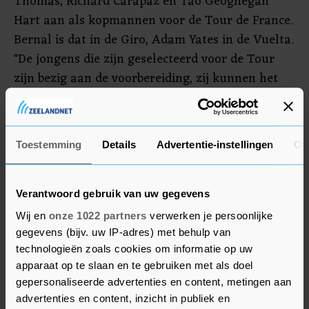
Thomas, Richard Carapaz en Tao Geoghegan
Hart aan als kopmannen voor de Tour de France.
Bernal is dat in de Giro, Adam Yates in de Vuelta.
"De jongens die zijn geselecteerd voor de Tour
zijn bezig aan de voorbereiding, zij kunnen het
daar heel goed doen", aldus Bernal. "Ik wil de
Giro uitrijden en daarna neem ik de tijd om mijn
lichaam te laten herstellen. Daarna ga ik
Toestemming
Details
Advertentie-instellingen
Ov
nadenken over het tweede deel van het seizoen.
Ik weet niet zeker of ik de Spelen ga rijden, ik heb
nog steeds wat problemen met mijn rug en wil
Verantwoord gebruik van uw gegevens
mijn lichaam niet te zwaar belasten."
Wij en
onze 1022 partners
verwerken je persoonlijke
gegevens (bijv. uw IP-adres) met behulp van
technologieën zoals cookies om informatie op uw
apparaat op te slaan en te gebruiken met als doel
gepersonaliseerde advertenties en content, metingen aan
advertenties en content, inzicht in publiek en