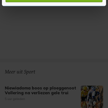
verwerkt en stel uw voorkeuren in het
detailgedeelte
in.
U kunt uw toestemming op elk moment wijzigen of
intrekken in de Cookieverklaring.
Met cookies werkt onze website beter en wordt jouw
bezoek makkelijker en persoonlijker. Op
onze cookiepagina kun je ons cookiebeleid bekijken en je
gemaakte keuze altijd wijzigen of intrekken.
Meer uit Sport
Niewiadoma boos op ploeggenoot
Vollering na verliezen gele trui
5 uur geleden