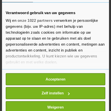
voorstellen die de werkgroepen hebben gedaan
tussen oktober en december 2020, is het tijd om
Verantwoord gebruik van uw gegevens
woorden om te zetten in daden."
Wij en
onze 1022 partners
verwerken je persoonlijke
gegevens (bijv. uw IP-adres) met behulp van
De UCI heeft beloofd met standaardeisen te
technologieën zoals cookies om informatie op uw
komen voor de hekken in de buurt van de finish.
apparaat op te slaan en te gebruiken met als doel
gepersonaliseerde advertenties en content, metingen aan
Bugno: "We moeten alles doen wat mogelijk is om
advertenties en content, inzicht in publiek en
de veiligheid van onze evenementen en renners
productontwikkeling. U kunt kiezen wie uw gegevens
te verzekeren. Het is onze plicht om de fysieke en
gebruikt en met welke doelen.
morele pijn te vermijden die Fabio, Dylan en veel
andere renners hebben ervaren."
Als u het toestaat, willen we ook graag:
Accepteren
Informatie verzamelen over uw geografische
locatie, die tot een paar meter nauwkeurig kan zijn
Uw apparaat identificeren door het actief te
Zelf instellen
scannen op specifieke eigenschappen (fingerprinting)
Lees meer over hoe uw persoonlijke gegevens worden
Weigeren