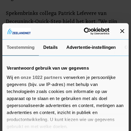
Spekenbrinks collega Patrick Lefevere van
Deceuninck-Quick-Step hield het kort. "We zijn
blij dat we Ilan na enkele goede gesprekken met
Team DSM hebben kunnen binnenhalen. We
hebben er vertrouwen in dat hij progressie kan
Toestemming
Details
Advertentie-instellingen
Ov
boeken en denken dat hij bij ons van toegevoegde
waarde zal zijn."
Verantwoord gebruik van uw gegevens
Wij en
onze 1022 partners
verwerken je persoonlijke
gegevens (bijv. uw IP-adres) met behulp van
technologieën zoals cookies om informatie op uw
apparaat op te slaan en te gebruiken met als doel
gepersonaliseerde advertenties en content, metingen aan
advertenties en content, inzicht in publiek en
productontwikkeling. U kunt kiezen wie uw gegevens
gebruikt en met welke doelen.