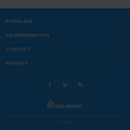
POPULAIR
ABONNEMENTEN
CONTACT
PRIVACY
© 2026
. Onderdeel van
DELTA Fiber Nederland B.V.
Geniet van je
zondag!