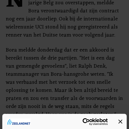
N
jarige Belg zou overstappen, meldde
Bora verontwaardigd dat zijn contract
nog een jaar doorliep. Ook bij de internationale
wielrenunie UCI stond hij nog geregistreerd als
renner van het Duitse team voor volgend jaar.
Bora meldde donderdag dat er een akkoord is
bereikt tussen de drie partijen. "Het is een dag
van gemengde gevoelens", liet Ralph Denk,
teammanager van Bora-hansgrohe weten. "Ik
was verbaasd met het verzoek tot een snelle
oplossing te komen. Maar ik ben altijd bereid te
praten en zou een transfer als de voorwaarden in
orde zijn nooit in de weg staan, mits de regels
worden gevolgd. Voor ons is de zaak gesloten."