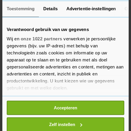
Toestemming
Details
Advertentie-instellingen
Ov
Verantwoord gebruik van uw gegevens
Wij en
onze 1022 partners
verwerken je persoonlijke
gegevens (bijv. uw IP-adres) met behulp van
technologieën zoals cookies om informatie op uw
apparaat op te slaan en te gebruiken met als doel
gepersonaliseerde advertenties en content, metingen aan
advertenties en content, inzicht in publiek en
productontwikkeling. U kunt kiezen wie uw gegevens
gebruikt en met welke doelen.
Als u het toestaat, willen we ook graag:
Accepteren
Informatie verzamelen over uw geografische
Meer uit Sport
locatie, die tot een paar meter nauwkeurig kan zijn
Uw apparaat identificeren door het actief te
Zelf instellen