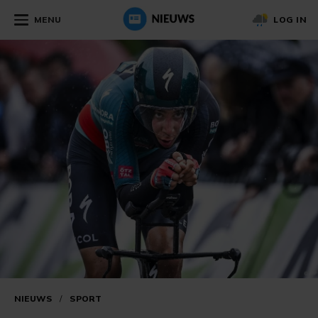
MENU
LOG IN
NIEUWS
/
SPORT