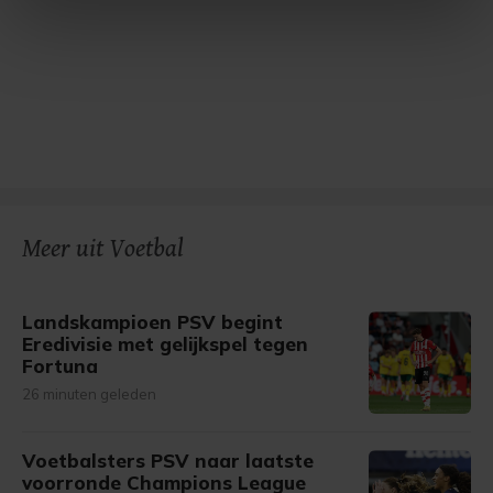
intrekken in de Cookieverklaring.
Met cookies werkt onze website beter en wordt jouw
bezoek makkelijker en persoonlijker. Op
onze cookiepagina kun je ons cookiebeleid bekijken en je
gemaakte keuze altijd wijzigen of intrekken.
Meer uit Voetbal
Landskampioen PSV begint
Eredivisie met gelijkspel tegen
Fortuna
26 minuten geleden
Voetbalsters PSV naar laatste
voorronde Champions League