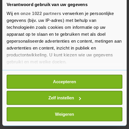
buitenkant van de paal. Na mogelijkheden voor
Verantwoord gebruik van uw gegevens
Daly en Keira Walsh was het vervolgens Russo
Wij en
onze 1022 partners
verwerken je persoonlijke
die Engeland op voorsprong schoot. De
gegevens (bijv. uw IP-adres) met behulp van
aanvalster profiteerde van matig verdedigen en
technologieën zoals cookies om informatie op uw
mikte de bal in de verre hoek.
apparaat op te slaan en te gebruiken met als doel
gepersonaliseerde advertenties en content, metingen aan
Engeland treft in de halve eindstrijd gastland
advertenties en content, inzicht in publiek en
productontwikkeling. U kunt kiezen wie uw gegevens
Australië, dat eerder op zaterdag Frankrijk na
gebruikt en met welke doelen.
strafschoppen uitschakelde.
Als u het toestaat, willen we ook graag:
Accepteren
Informatie verzamelen over uw geografische
locatie, die tot een paar meter nauwkeurig kan zijn
Uw apparaat identificeren door het actief te
Zelf instellen
scannen op specifieke eigenschappen (fingerprinting)
Lees meer over hoe uw persoonlijke gegevens worden
Weigeren
verwerkt en stel uw voorkeuren in het
detailgedeelte
in.
U kunt uw toestemming op elk moment wijzigen of