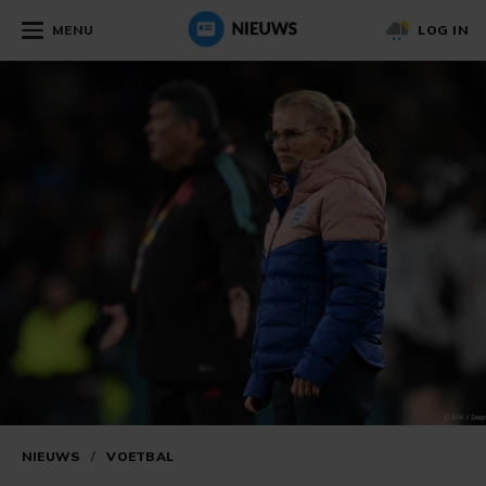
MENU
LOG IN
NIEUWS
/
VOETBAL