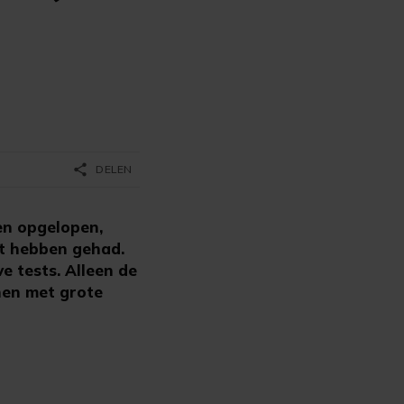
share
DELEN
en opgelopen,
t hebben gehad.
e tests. Alleen de
nen met grote