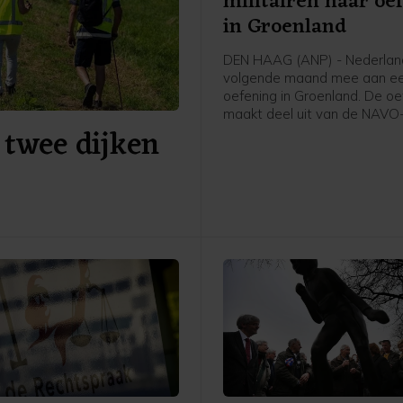
militairen naar oe
in Groenland
DEN HAAG (ANP) - Nederlan
volgende maand mee aan een
oefening in Groenland. De oe
maakt deel uit van de NAVO
 twee dijken
om het Noordpoolgebied bet
verdedigen. Die is opgetuig
ruzie tussen de VS en Europ
strategische gebied bij te le