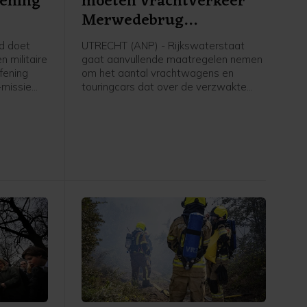
fening
moeten vrachtverkeer
Merwedebrug
terugdringen
d doet
UTRECHT (ANP) - Rijkswaterstaat
 militaire
gaat aanvullende maatregelen nemen
fening
om het aantal vrachtwagens en
-missie
touringcars dat over de verzwakte
er te
Merwedebrug rijdt terug te dringen. Er
d om de
worden borden geplaatst bij
a over het
grensovergangen, boven en langs de
ggen.
weg en bij op- en afritten. Welke tekst
er op die borden komt te staan is nog
niet duidelijk, zegt een woordvoerder.