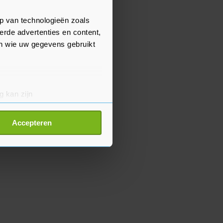
p van technologieën zoals
erde advertenties en content,
en wie uw gegevens gebruikt
g kan zijn
erprinting)
t
detailgedeelte
in. U kunt uw
Accepteren
p onze cookiepagina kun je