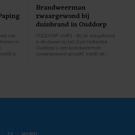
Brandweerman
Paping
zwaargewond bij
duinbrand in Ouddorp
eld van
OUDDORP (ANP) - Bij de natuurbrand
 Ommen is
in de duinen bij het Zuid-Hollandse
p
Ouddorp is een brandweerman
beeld is
zwaargewond geraakt, meldt de
d en naar
veiligheidsregio. Hij kwam onder een
e
brandweervoertuig terecht. "Over zijn
ag weten.
gezondheidstoestand maken we ons
edentocht.
grote zorgen," aldus een
woordvoerder.
TV
MOBIEL