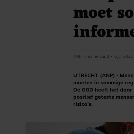
moet so
inform
ANP
in Binnenland
8 juli 2021
•
UTRECHT (ANP) - Mensen
moeten in sommige reg
De GGD heeft het daar 
positief geteste mense
risico's.