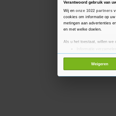
Verantwoord gebruik van u
belangrijkste is dat je z
aldus GGD GHOR Nederla
Wij en
onze 1022 partners
v
cookies om informatie op uw 
verschilt de drukte per 
metingen aan advertenties en
steeds genoeg capaciteit
en met welke doelen.
Als u het toestaat, willen we
Informatie verzamelen
Uw apparaat identific
Lees meer over hoe uw perso
Weigeren
toestemming op elk moment wi
Met cookies werkt onze websi
ons cookiebeleid bekijken en 