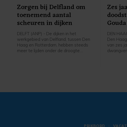
Zorgen bij Delfland om
Zes ja
toenemend aantal
doodst
scheuren in dijken
Gouda
DELFT (ANP) - De dijken in het
DEN HAAG 
werkgebied van Delfland, tussen Den
Den Haag 
Haag en Rotterdam, hebben steeds
van zes j
meer te lijden onder de droogte.
dwangverp
Inspecteurs van het
M. (26) v
hoogheemraadschap telden deze
oudere br
week ongeveer 180 scheuren. Tijdens
in hun oud
de vorige inspectieronde waren dat er
augustus 
zo'n dertig.
de verdac
leven hee
geweld en
buitencate
het vonnis
PRIKBORD
VACAT