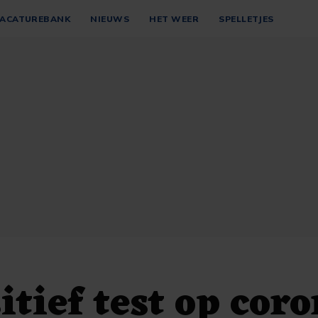
ACATUREBANK
NIEUWS
HET WEER
SPELLETJES
itief test op coro