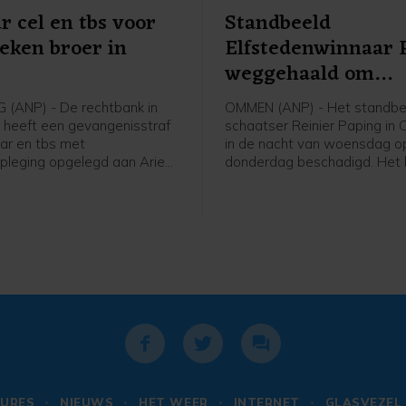
ar cel en tbs voor
Standbeeld
eken broer in
Elfstedenwinnaar 
weggehaald om
beschadigingen
(ANP) - De rechtbank in
OMMEN (ANP) - Het standbe
heeft een gevangenisstraf
schaatser Reinier Paping in
aar en tbs met
in de nacht van woensdag o
leging opgelegd aan Arie
donderdag beschadigd. Het 
oor het doodsteken van zijn
daarom van zijn plek gehaal
oer Peter (29). Dit gebeurde
een opslag gebracht, laat d
erlijk huis in Gouda op 26
Overijsselse gemeente vrijd
vorig jaar. "De wijze waarop
Paping won in 1963 de Elfst
hte het slachtoffer om het
Hij woonde toen in Ommen.
ft gebracht, behoort qua
 gruwelijkheid tot een
gorie", aldus de rechtbank in
.
URES
NIEUWS
HET WEER
INTERNET
GLASVEZEL