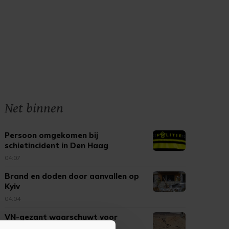
Net binnen
Persoon omgekomen bij
schietincident in Den Haag
04:07
Brand en doden door aanvallen op
Kyiv
04:04
VN-gezant waarschuwt voor
verdere escalatie in Jemen