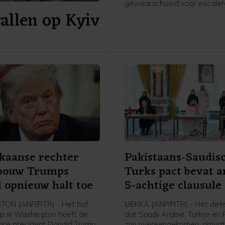
gewaarschuwd voor escale
allen op Kyiv
geweld in Jemen. "Jemen loo
vandaag een groter risico o
hernieuwd grootschalig confl
enig moment sinds het door
bemiddelde staakt-het-vuren
2022", schreef hij op X.
kaanse rechter
Pakistaans-Saudis
 bouw Trumps
Turks pact bevat a
l opnieuw halt toe
5-achtige clausule
ON (ANP/RTR) - Het hof
MEKKA (ANP/RTR) - Het def
p in Washington heeft de
dat Saudi-Arabië, Turkije en
se president Donald Trump
zijn overeengekomen, omvat