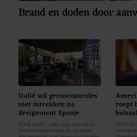
Brand en doden door aanv
Italië wil grenscontroles
Ameri
niet intrekken na
roept
dreigement Spanje
balzaa
ROME (ANP) - Italië zegt zich niet te
WASHINGT
laten intimideren door de Spaanse
van beroe
dreigementen over tegenmaatregelen
Amerikaan