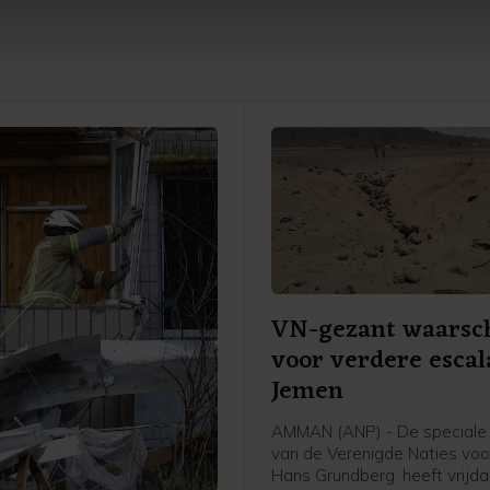
te beter en wordt jouw bezoek makkelijker en persoonlijker. O
je gemaakte keuze altijd wijzigen of intrekken.
VN-gezant waarsc
voor verdere escal
Jemen
AMMAN (ANP) - De speciale
van de Verenigde Naties voo
Hans Grundberg, heeft vrijd