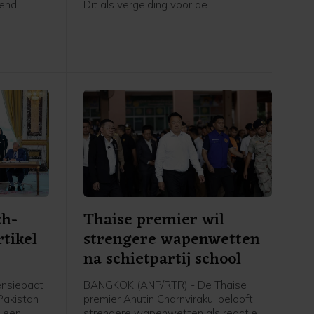
rend
Dit als vergelding voor de
pt
grenscontroles die Italië eerder
p een
instelde voor reizigers uit Spanje
ict dan op
nadat tienduizenden migranten vorige
 de VN
week de Spaanse exclave Ceuta bij
 van april
Marokko wisten te bereiken. De
grenscontroles gaan zaterdag in en
blijven tot 7 september van kracht,
meldt het Spaanse ministerie van
Binnenlandse Zaken in een verklaring.
ch-
Thaise premier wil
rtikel
strengere wapenwetten
na schietpartij school
ensiepact
BANGKOK (ANP/RTR) - De Thaise
 Pakistan
premier Anutin Charnvirakul belooft
 een
strengere wapenwetten als reactie