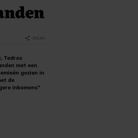
landen
share
DELEN
, Tedros
landen met een
emieën gezien in
met de
agere inkomens"