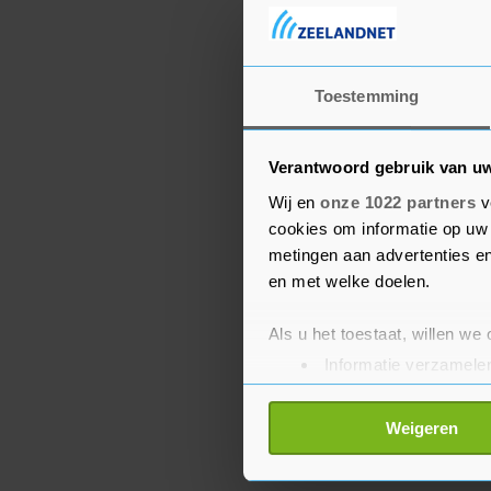
Toestemming
Verantwoord gebruik van u
Wij en
onze 1022 partners
v
cookies om informatie op uw 
metingen aan advertenties en
en met welke doelen.
Als u het toestaat, willen we
Informatie verzamelen
Uw apparaat identific
Lees meer over hoe uw perso
Weigeren
toestemming op elk moment wi