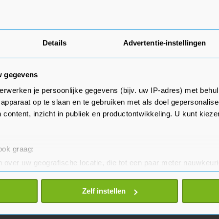
Details
Advertentie-instellingen
w gegevens
erwerken je persoonlijke gegevens (bijv. uw IP-adres) met behul
apparaat op te slaan en te gebruiken met als doel gepersonalise
 content, inzicht in publiek en productontwikkeling. U kunt kiez
 ook graag:
 over uw geografische locatie, die tot een paar meter nauwkeuri
eren door het actief te scannen op specifieke eigenschappen (fing
onlijke gegevens worden verwerkt en stel uw voorkeuren in he
Zelf instellen
jzigen of intrekken in de Cookieverklaring.