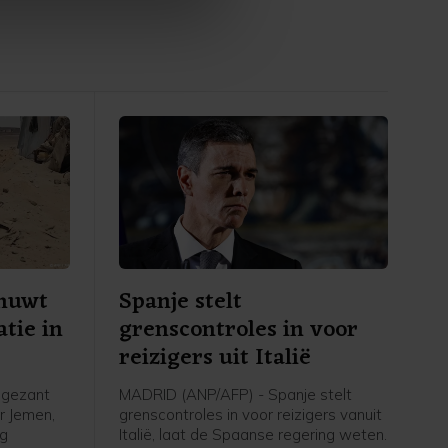
p onze cookiepagina kun je
huwt
Spanje stelt
atie in
grenscontroles in voor
reizigers uit Italië
 gezant
MADRID (ANP/AFP) - Spanje stelt
r Jemen,
grenscontroles in voor reizigers vanuit
ag
Italië, laat de Spaanse regering weten.