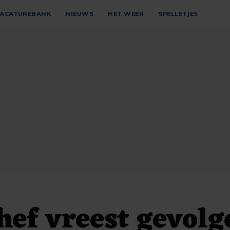
ACATUREBANK
NIEUWS
HET WEER
SPELLETJES
ef vreest gevolg