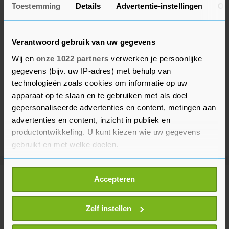
Toestemming
Details
Advertentie-instellingen
Ov
Verantwoord gebruik van uw gegevens
Wij en
onze 1022 partners
verwerken je persoonlijke
gegevens (bijv. uw IP-adres) met behulp van
technologieën zoals cookies om informatie op uw
apparaat op te slaan en te gebruiken met als doel
gepersonaliseerde advertenties en content, metingen aan
advertenties en content, inzicht in publiek en
productontwikkeling. U kunt kiezen wie uw gegevens
gebruikt en met welke doelen.
Als u het toestaat, willen we ook graag:
Accepteren
Meer uit Buitenland
Informatie verzamelen over uw geografische
locatie, die tot een paar meter nauwkeurig kan zijn
Uw apparaat identificeren door het actief te
Zelf instellen
Duitse OM: voldoende bewijs dat
scannen op specifieke eigenschappen (fingerprinting)
luchthavendrone aanslagpoging