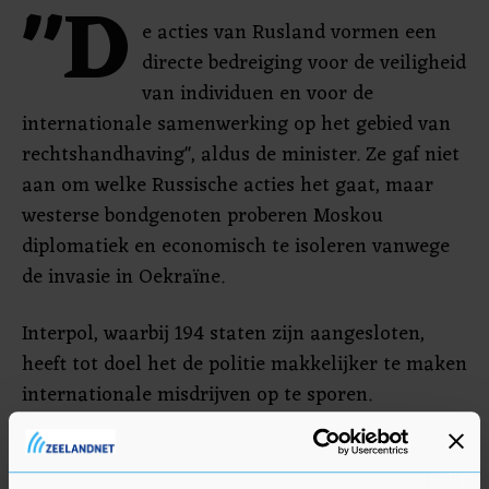
"D
e acties van Rusland vormen een
directe bedreiging voor de veiligheid
van individuen en voor de
internationale samenwerking op het gebied van
rechtshandhaving", aldus de minister. Ze gaf niet
aan om welke Russische acties het gaat, maar
westerse bondgenoten proberen Moskou
diplomatiek en economisch te isoleren vanwege
de invasie in Oekraïne.
Interpol, waarbij 194 staten zijn aangesloten,
heeft tot doel het de politie makkelijker te maken
internationale misdrijven op te sporen.