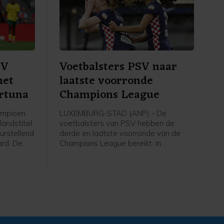
SV
Voetbalsters PSV naar
met
laatste voorronde
ortuna
Champions League
ampioen
LUXEMBURG-STAD (ANP) - De
landstitel
voetbalsters van PSV hebben de
urstellend
derde en laatste voorronde van de
ard. De
Champions League bereikt. In
 draaide
Luxemburg versloeg de ploeg van
een
trainer Kasper Kurland HJK Helsinki in
de tweede ronde met 3-1, dankzij drie
ichut
treffers van Liz Rijsbergen.
n de
e.