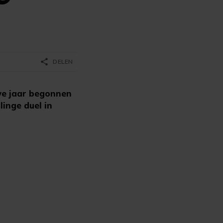
share
DELEN
we jaar begonnen
linge duel in