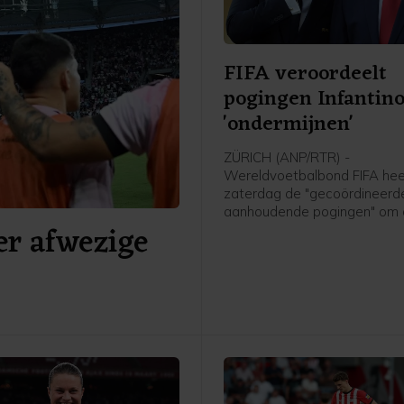
FIFA veroordeelt
pogingen Infantino
'ondermijnen'
ZÜRICH (ANP/RTR) -
Wereldvoetbalbond FIFA hee
zaterdag de "gecoördineerd
aanhoudende pogingen" om
er afwezige
organisatie en voorzitter Gia
Infantino te "ondermijnen" ve
De bond benadrukte dat po
Infantino's leiderschap aan 
volgens de procedures moe
verlopen zoals die zijn vastg
de statuten.