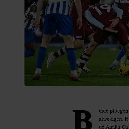
B
eide ploege
afwezigen. N
de Afrika Cu