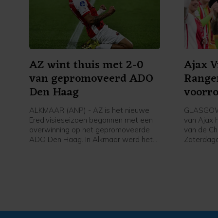
AZ wint thuis met 2-0
Ajax 
van gepromoveerd ADO
Range
Den Haag
voorr
Leagu
ALKMAAR (ANP) - AZ is het nieuwe
GLASGOW 
Eredivisieseizoen begonnen met een
van Ajax 
overwinning op het gepromoveerde
van de Ch
ADO Den Haag. In Alkmaar werd het
Zaterdag
zaterdagavond 2-0 voor de winnaar
Schotland
van de KNVB Beker en de Johan Cruijff
finale van
Schaal.
tweede vo
won Ajax 
met 2-0 v