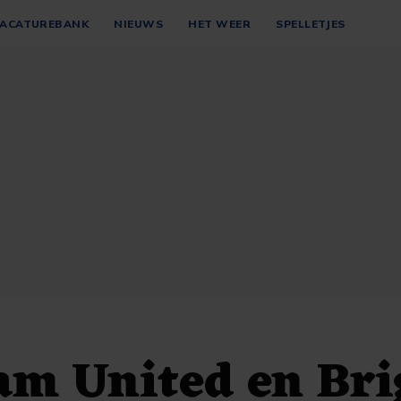
ACATUREBANK
NIEUWS
HET WEER
SPELLETJES
am United en Bri