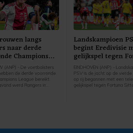
Vrouwen langs
Landskampioen P
rs naar derde
begint Eredivisie 
onde Champions
gelijkspel tegen F
e
(ANP) - De voetbalsters
EINDHOVEN (ANP) - Landsk
hebben de derde voorronde
PSV is de jacht op de vierde 
ampions League bereikt.
op rij begonnen met een tele
avond werd Rangers in
gelijkspel tegen Fortuna Sitt
 met 2-1 verslagen in de
ploeg van trainer Peter Bosz
 een mini-toernooi in de
in het eigen Philips Stadion 
orronde. In dat toernooitje
achterstand om in een 2-1-
woensdag, ook in Schotland,
voorsprong, maar Edouard M
an het Deense Brøndby.
bracht de ploeg uit Sittard i
blessuretijd op gelijke hoogt