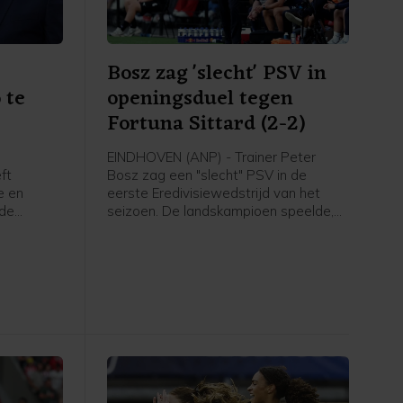
Bosz zag 'slecht' PSV in
 te
openingsduel tegen
Fortuna Sittard (2-2)
EINDHOVEN (ANP) - Trainer Peter
ft
Bosz zag een "slecht" PSV in de
e en
eerste Eredivisiewedstrijd van het
 de
seizoen. De landskampioen speelde,
nni
mede door een laat doelpunt van de
roordeeld.
bezoekers, thuis met 2-2 gelijk tegen
gingen om
Fortuna Sittard.
te vechten
ten
elegd in