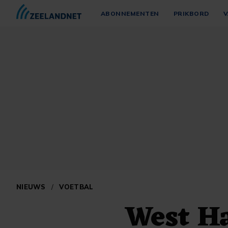
ABONNEMENTEN
PRIKBORD
V
NIEUWS
/
VOETBAL
West H