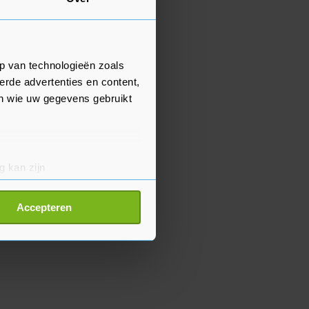
p van technologieën zoals
erde advertenties en content,
en wie uw gegevens gebruikt
g kan zijn
erprinting)
t
detailgedeelte
in. U kunt uw
Accepteren
p onze cookiepagina kun je