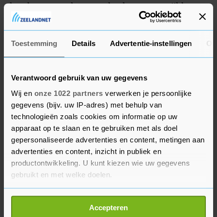
kan het wegverkeer worden hervat, terwijl het
treinverkeer waarschijnlijk nog zeker twee
maanden stil zal liggen.
Toestemming
Details
Advertentie-instellingen
Ov
Verantwoord gebruik van uw gegevens
Wij en
onze 1022 partners
verwerken je persoonlijke
gegevens (bijv. uw IP-adres) met behulp van
technologieën zoals cookies om informatie op uw
apparaat op te slaan en te gebruiken met als doel
gepersonaliseerde advertenties en content, metingen aan
advertenties en content, inzicht in publiek en
productontwikkeling. U kunt kiezen wie uw gegevens
gebruikt en met welke doelen.
Als u het toestaat, willen we ook graag:
Accepteren
Informatie verzamelen over uw geografische