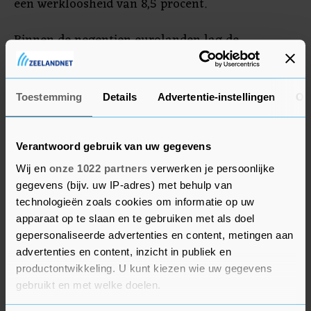
een werkloosheid van 8,5 procent.
Binnen de negentien eurolanden lag de
werkloosheid het hoogst in Griekenland en
Spanje, met meer dan 15 procent. Ook in Italië is
die erg hoog. In Nederland en Tsjechië ligt die het
Toestemming
Details
Advertentie-instellingen
Ov
laagst met 3,3 procent.
Verantwoord gebruik van uw gegevens
Wij en
onze 1022 partners
verwerken je persoonlijke
gegevens (bijv. uw IP-adres) met behulp van
technologieën zoals cookies om informatie op uw
apparaat op te slaan en te gebruiken met als doel
gepersonaliseerde advertenties en content, metingen aan
advertenties en content, inzicht in publiek en
productontwikkeling. U kunt kiezen wie uw gegevens
gebruikt en met welke doelen.