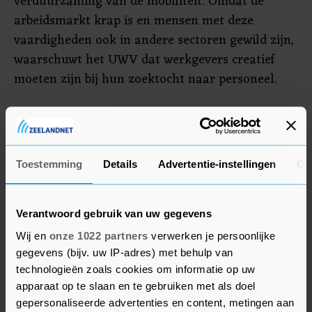
verduurzaming van de mobiliteit. Omdat de
arbeidsmarkt krap is en mensen met deze
vaardigheden ook in andere sectoren gewild zijn,
waarschuwt het UWV dat werkgevers creatief
moeten zijn bij hun zoektocht naar personeel.
Een mogelijkheid is om werkzoekenden uit
andere vakgebieden om te scholen. Ook is het
opleiden van eigen personeel een optie om
Toestemming
Details
Advertentie-instellingen
Ov
openstaande vacatures te vervullen, oppert het
UWV. Werkzoekenden zouden zich ook breed
moeten oriënteren en een overstap naar een
Verantwoord gebruik van uw gegevens
ander vakgebied overwegen, stelt de
Wij en
onze 1022 partners
verwerken je persoonlijke
uitkeringsinstantie.
gegevens (bijv. uw IP-adres) met behulp van
technologieën zoals cookies om informatie op uw
apparaat op te slaan en te gebruiken met als doel
gepersonaliseerde advertenties en content, metingen aan