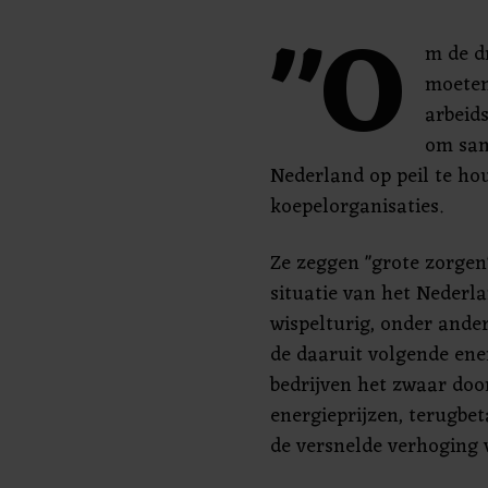
"O
m de d
moeten
arbeid
om sam
Nederland op peil te ho
koepelorganisaties.
Ze zeggen "grote zorgen
situatie van het Nederla
wispelturig, onder ande
de daaruit volgende ener
bedrijven het zwaar doo
energieprijzen, terugbe
de versnelde verhoging