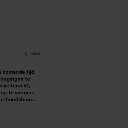
share
DELEN
 komende tijd
rhogingen te
sie terecht,
n op te vangen.
erhandelaars.