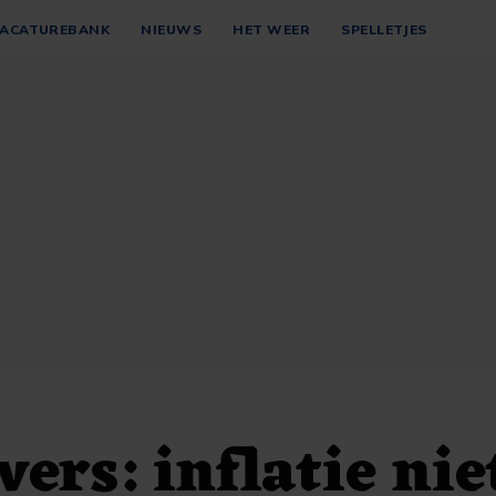
ACATUREBANK
NIEUWS
HET WEER
SPELLETJES
ers: inflatie nie