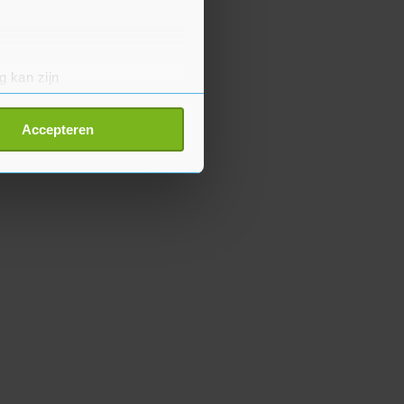
g kan zijn
erprinting)
t
detailgedeelte
in. U kunt uw
Accepteren
p onze cookiepagina kun je