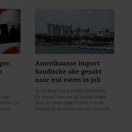
ger,
Amerikaanse import
n
Saudische olie gezakt
naar nul vaten in juli
WASHINGTON (ANP/BLOOMBERG) -
 zijn
De import van olie uit Saudi-Arabië
loten. De
door de Verenigde Staten is in de
stern
maand juli gedaald naar nul vaten door
zers op
de oorlog in het Midden-Oosten en de
 de
blokkade van de Straat van Hormuz,
s. De
aldus persbureau Bloomberg na cijfers