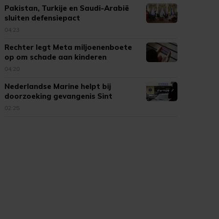
Pakistan, Turkije en Saudi-Arabië
sluiten defensiepact
04:23
Rechter legt Meta miljoenenboete
op om schade aan kinderen
04:20
Nederlandse Marine helpt bij
doorzoeking gevangenis Sint
Maarten
02:25