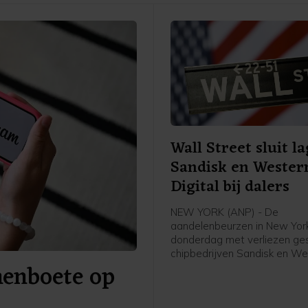
Wall Street sluit la
Sandisk en Wester
Digital bij dalers
NEW YORK (ANP) - De
aandelenbeurzen in New York
donderdag met verliezen ges
chipbedrijven Sandisk en We
nenboete op
Digital stonden bij de verlie
Wall Street in navolging van
publicatie van kwartaalcijfer