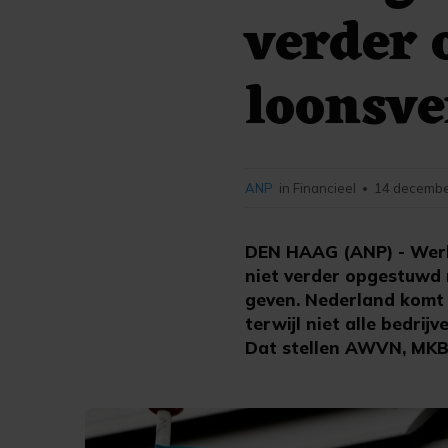
verder
loonsv
ANP
in Financieel
14 decembe
•
DEN HAAG (ANP) - Werk
niet verder opgestuwd
geven. Nederland komt w
terwijl niet alle bedrij
Dat stellen AWVN, MKB