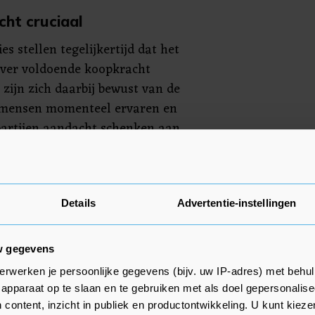
ht cruciaal
s stellen tegelijkertijd dat het
over voldoende koopkracht
zijn zich daarbij bewust van de
l mensen momenteel ervaren en
partijen aandacht schenken aan
an werknemers in het
leg."
bs ondersteunen werkgevers hun
Details
Advertentie-instellingen
lende manieren, zoals met
vergoedingen voor energiekosten,
w gegevens
ijvoorbeeld zaken als de
erwerken je persoonlijke gegevens (bijv. uw IP-adres) met behul
ntiegeld naar voren te halen. "In
apparaat op te slaan en te gebruiken met als doel gepersonalise
ar het goed gaat, zal de ruimte
 content, inzicht in publiek en productontwikkeling. U kunt kiez