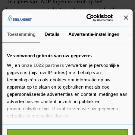
De cijfers van ADP lopen vooruit op het
banenrapport dat de Amerikaanse overheid
vrijdag publiceert. In dat rapport worden ook de
ontwikkelingen in de publieke sector
meegenomen.
Toestemming
Details
Advertentie-instellingen
Ov
Verantwoord gebruik van uw gegevens
Wij en
onze 1022 partners
verwerken je persoonlijke
gegevens (bijv. uw IP-adres) met behulp van
technologieën zoals cookies om informatie op uw
apparaat op te slaan en te gebruiken met als doel
gepersonaliseerde advertenties en content, metingen aan
advertenties en content, inzicht in publiek en
productontwikkeling. U kunt kiezen wie uw gegevens
gebruikt en met welke doelen.
Als u het toestaat, willen we ook graag: