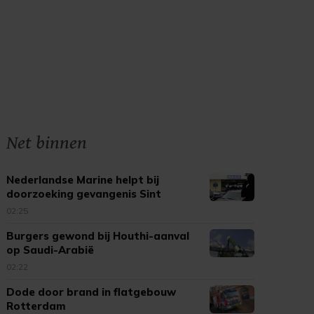
Net binnen
Nederlandse Marine helpt bij
doorzoeking gevangenis Sint
Maarten
02:25
Burgers gewond bij Houthi-aanval
op Saudi-Arabië
02:22
Dode door brand in flatgebouw
Rotterdam