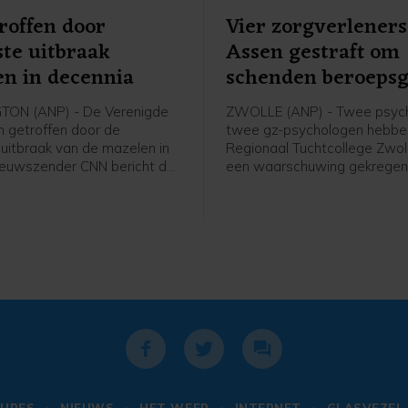
roffen door
Vier zorgverleners
te uitbraak
Assen gestraft om
n in decennia
schenden beroeps
ON (ANP) - De Verenigde
ZWOLLE (ANP) - Twee psych
n getroffen door de
twee gz-psychologen hebbe
uitbraak van de mazelen in
Regionaal Tuchtcollege Zwol
Nieuwszender CNN bericht dat
een waarschuwing gekrege
tste achttien maanden meer
ze hun beroepsgeheim hebb
gen zijn gemeld dan in de
geschonden. Een voormalig
e 25 jaar samen.
verpleegkundige die werd v
van betrokkenheid bij ongeve
sterfgevallen in het Wilhelmi
Ziekenhuis Assen, had een kl
tegen ze ingediend.