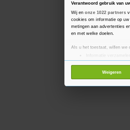
Verantwoord gebruik van u
De officiële cijfers ove
Wij en
onze 1022 partners
v
patiënten geven geen vol
cookies om informatie op uw 
coronagevallen worden 
metingen aan advertenties en
niet overal op dezelfde 
en met welke doelen.
Als u het toestaat, willen we
Informatie verzamelen
Uw apparaat identific
Lees meer over hoe uw perso
Weigeren
toestemming op elk moment wi
Met cookies werkt onze websi
ons cookiebeleid bekijken en 