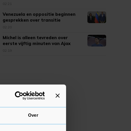
02:21
Venezuela en oppositie beginnen
gesprekken over transitie
02:20
Míchel is alleen tevreden over
eerste vijftig minuten van Ajax
02:19
Over