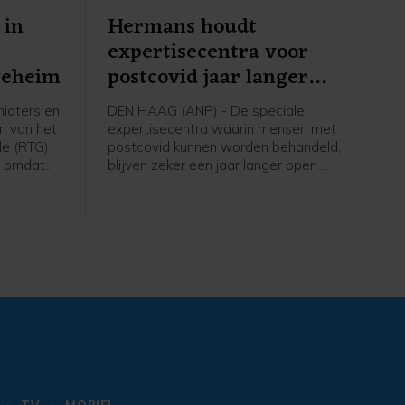
 in
Hermans houdt
expertisecentra voor
geheim
postcovid jaar langer
open
iaters en
DEN HAAG (ANP) - De speciale
n van het
expertisecentra waarin mensen met
le (RTG)
postcovid kunnen worden behandeld,
n omdat
blijven zeker een jaar langer open.
en
Zorgminister Sophie Hermans (VVD)
meldt in een Kamerbrief dat geld dat
erdacht
hiervoor is vrijgemaakt nog niet op is,
er twintig
waardoor de centra in 2027 open
na
kunnen blijven.
acht