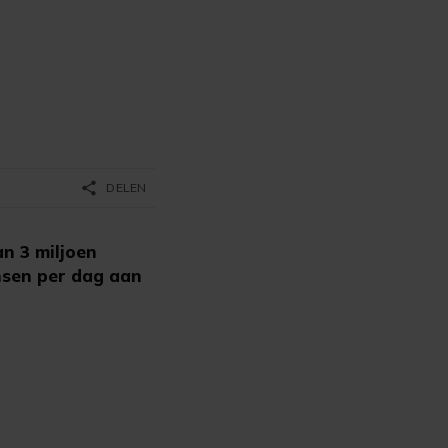
share
DELEN
n 3 miljoen
nsen per dag aan