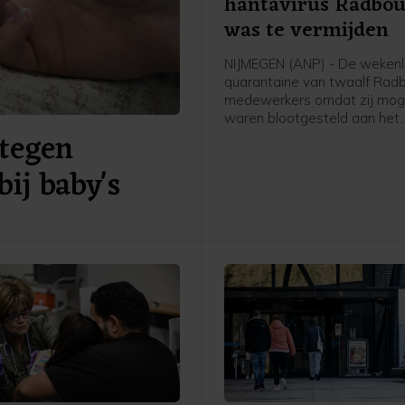
hantavirus Radbo
was te vermijden
NIJMEGEN (ANP) - De weken
quarantaine van twaalf Ra
medewerkers omdat zij moge
waren blootgesteld aan het
tegen
hantavirus, was vermijdbaar
concludeert een onderzoeks
bij baby's
een rapport dat het ziekenhu
publiceerde.