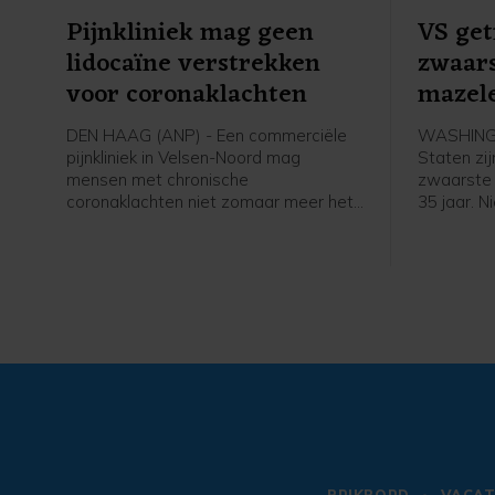
Pijnkliniek mag geen
VS get
lidocaïne verstrekken
zwaars
voor coronaklachten
mazele
DEN HAAG (ANP) - Een commerciële
WASHINGT
pijnkliniek in Velsen-Noord mag
Staten zij
mensen met chronische
zwaarste 
coronaklachten niet zomaar meer het
35 jaar. 
middel lidocaïne geven. De stof is daar
in de laa
namelijk niet voor goedgekeurd. De
besmettin
Inspectie Gezondheidszorg en Jeugd
voorgaand
(IGJ) zegt dat er "een risico voor de
patiëntveiligheid" bestaat en wil dat
Excellent Care Clinics daarom stopt
met de behandeling.