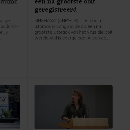
udumc
een na grootste ooit
geregistreerd
lange
KINSHASA (ANP/RTR) - De ebola-
dboudumc-
uitbraak in Congo is de op een na
lijk
grootste uitbraak van het virus die ooit
wereldwijd is vastgelegd. Alleen de
. Dat
epidemie van 2014-2016 in West-
team in
Afrika was omvangrijker.
is vrijdag