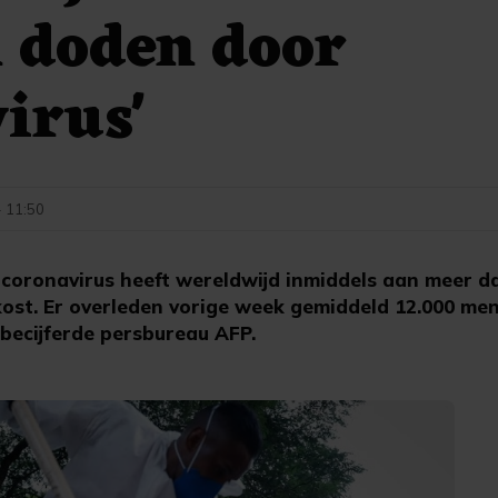
 doden door
irus'
- 11:50
 coronavirus heeft wereldwijd inmiddels aan meer da
kost. Er overleden vorige week gemiddeld 12.000 me
becijferde persbureau AFP.