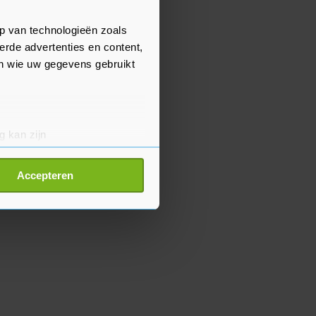
p van technologieën zoals
erde advertenties en content,
en wie uw gegevens gebruikt
g kan zijn
erprinting)
t
detailgedeelte
in. U kunt uw
Accepteren
p onze cookiepagina kun je