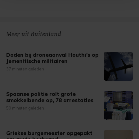
Met cookies werkt onze website beter en wordt jouw
bezoek makkelijker en persoonlijker. Op
onze cookiepagina kun je ons cookiebeleid bekijken en je
gemaakte keuze altijd wijzigen of intrekken.
Meer uit Buitenland
Doden bij droneaanval Houthi's op
Jemenitische militairen
37 minuten geleden
Spaanse politie rolt grote
smokkelbende op, 78 arrestaties
50 minuten geleden
Griekse burgemeester opgepakt