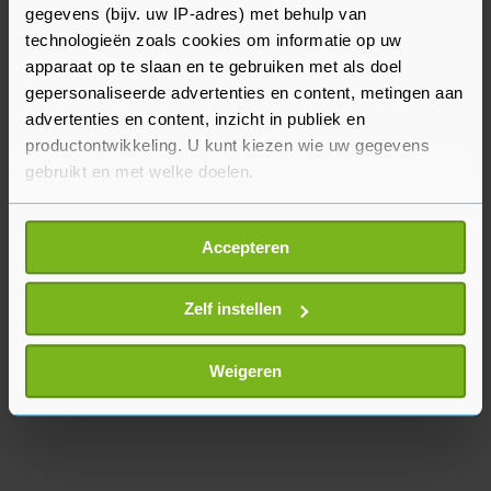
gegevens (bijv. uw IP-adres) met behulp van
grote steden als Sydney en Melbourne. Daar
technologieën zoals cookies om informatie op uw
zouden veel bemanningsleden noodgedwongen in
apparaat op te slaan en te gebruiken met als doel
zelfisolatie zitten omdat ze nauw contact hebben
gepersonaliseerde advertenties en content, metingen aan
gehad met besmette mensen.
advertenties en content, inzicht in publiek en
productontwikkeling. U kunt kiezen wie uw gegevens
gebruikt en met welke doelen.
Als u het toestaat, willen we ook graag:
Accepteren
Informatie verzamelen over uw geografische
locatie, die tot een paar meter nauwkeurig kan zijn
Uw apparaat identificeren door het actief te
Zelf instellen
scannen op specifieke eigenschappen (fingerprinting)
Lees meer over hoe uw persoonlijke gegevens worden
Weigeren
verwerkt en stel uw voorkeuren in het
detailgedeelte
in.
U kunt uw toestemming op elk moment wijzigen of
intrekken in de Cookieverklaring.