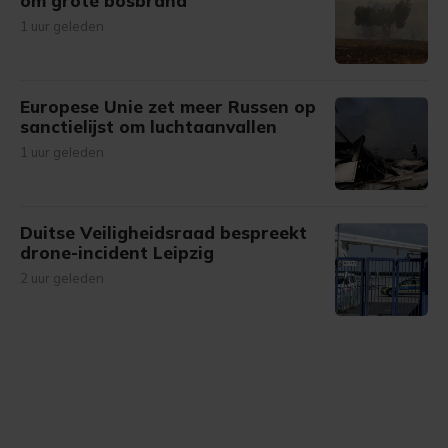
om grote bosbrand
1 uur geleden
Europese Unie zet meer Russen op
sanctielijst om luchtaanvallen
1 uur geleden
Duitse Veiligheidsraad bespreekt
drone-incident Leipzig
2 uur geleden