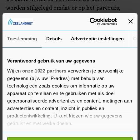
worden stilgelegd omdat er op het parcours,
voordat de rensters zouden passeren, twee auto's
op elkaar waren gebotst. Daardoor was de weg
enige tijd gestremd en werd de route enigszins
Toestemming
Details
Advertentie-instellingen
Ov
aangepast.
Verantwoord gebruik van uw gegevens
Wij en
onze 1022 partners
verwerken je persoonlijke
gegevens (bijv. uw IP-adres) met behulp van
technologieën zoals cookies om informatie op uw
apparaat op te slaan en te gebruiken met als doel
gepersonaliseerde advertenties en content, metingen aan
advertenties en content, inzicht in publiek en
productontwikkeling. U kunt kiezen wie uw gegevens
gebruikt en met welke doelen.
Als u het toestaat, willen we ook graag: