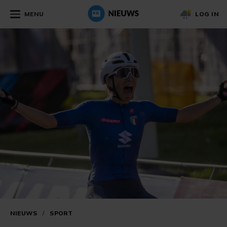
MENU
LOG IN
NIEUWS
/
SPORT