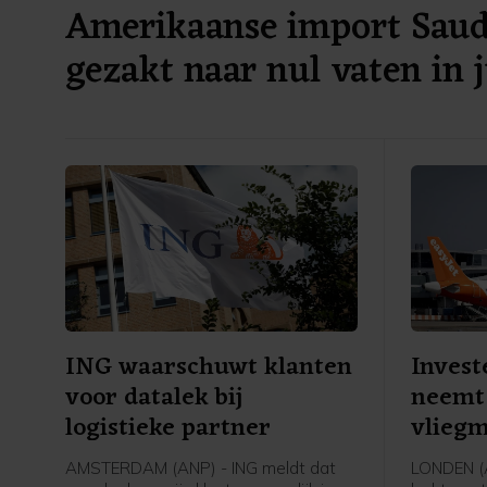
Amerikaanse import Saudi
gezakt naar nul vaten in j
ING waarschuwt klanten
Invest
voor datalek bij
neemt 
logistieke partner
vliegm
easyJe
AMSTERDAM (ANP) - ING meldt dat
LONDEN (A