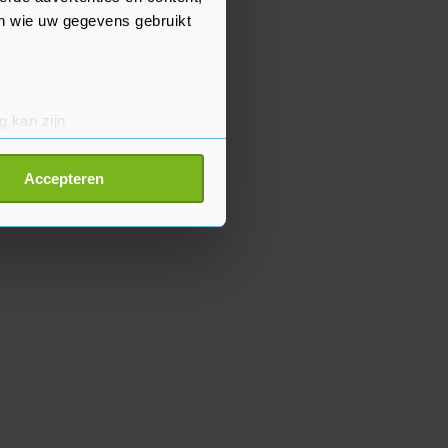
en wie uw gegevens gebruikt
g kan zijn
erprinting)
t
detailgedeelte
in. U kunt uw
Accepteren
p onze cookiepagina kun je