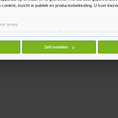
 content, inzicht in publiek en productontwikkeling. U kunt kiez
 ook graag:
 over uw geografische locatie, die tot een paar meter nauwkeuri
eren door het actief te scannen op specifieke eigenschappen (fing
onlijke gegevens worden verwerkt en stel uw voorkeuren in he
Zelf instellen
jzigen of intrekken in de Cookieverklaring.
te beter en wordt jouw bezoek makkelijker en persoonlijker. O
je gemaakte keuze altijd wijzigen of intrekken.