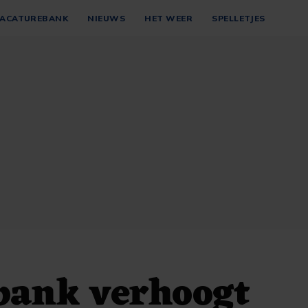
ACATUREBANK
NIEUWS
HET WEER
SPELLETJES
bank verhoogt