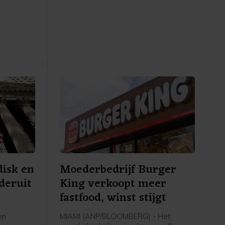
dag
hoofdgraadmeter was de maritieme
tsfabrikant
oliedienstverlener SBM Offshore een
rdam dat
sterke stijger na goed ontvangen
n
cijfers en vooruitzichten.
brengt
Nederland
 mee over
st, aldus
derland.
disk en
Moederbedrijf Burger
deruit
King verkoopt meer
fastfood, winst stijgt
en
MIAMI (ANP/BLOOMBERG) - Het