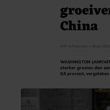
groeiv
China
ANP
in Financieel
29 juni 2021
•
WASHINGTON (ANP/AFP) -
sterker groeien dan ee
8,5 procent, vergeleken