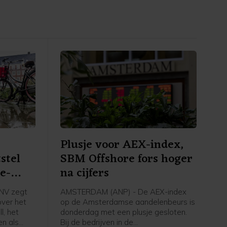
Plusje voor AEX-index,
stel
SBM Offshore fors hoger
e-
na cijfers
NV zegt
AMSTERDAM (ANP) - De AEX-index
over het
op de Amsterdamse aandelenbeurs is
l, het
donderdag met een plusje gesloten.
en als
Bij de bedrijven in de