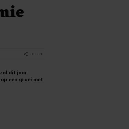
mie
share
DELEN
al dit jaar
 op een groei met