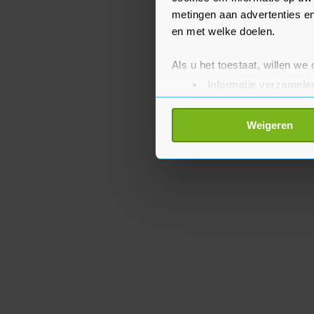
metingen aan advertenties en
en met welke doelen.
Als u het toestaat, willen we
Informatie verzamelen
Uw apparaat identific
Lees meer over hoe uw perso
Weigeren
toestemming op elk moment wi
Met cookies werkt onze websi
ons cookiebeleid bekijken en 