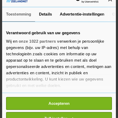
Toestemming
Details
Advertentie-instellingen
Ov
Verantwoord gebruik van uw gegevens
Wij en
onze 1022 partners
verwerken je persoonlijke
gegevens (bijv. uw IP-adres) met behulp van
technologieën zoals cookies om informatie op uw
apparaat op te slaan en te gebruiken met als doel
gepersonaliseerde advertenties en content, metingen aan
advertenties en content, inzicht in publiek en
productontwikkeling. U kunt kiezen wie uw gegevens
gebruikt en met welke doelen.
Als u het toestaat, willen we ook graag:
Accepteren
Informatie verzamelen over uw geografische
locatie, die tot een paar meter nauwkeurig kan zijn
Meer uit Binnenland