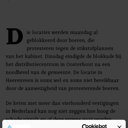
D
ie locaties werden maandag al
geblokkeerd door boeren, die
protesteren tegen de stikstofplannen
van het kabinet. Dinsdag eindigde de blokkade bij
het distributiecentrum in Oosterhout na een
noodbevel van de gemeente. De locatie in
Heerenveen is soms wel en soms niet bereikbaar
door de aanwezigheid van protesterende boeren.
De keten met meer dan vierhonderd vestigingen
in Nederland kan nog niet zeggen hoe hoog de
schade uitvalt en of deze ergens gaat worden
verhaald.