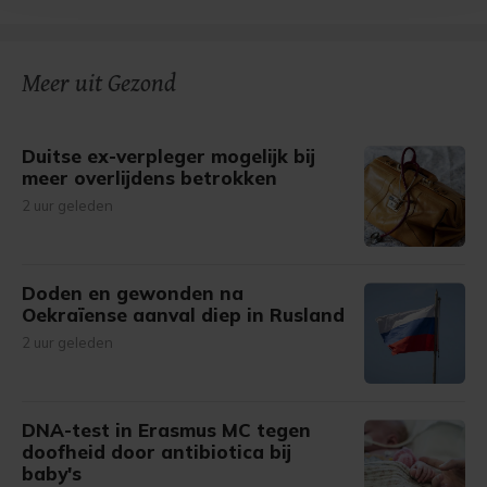
bezoek makkelijker en persoonlijker. Op
onze cookiepagina kun je ons cookiebeleid bekijken en je
gemaakte keuze altijd wijzigen of intrekken.
Meer uit Gezond
Duitse ex-verpleger mogelijk bij
meer overlijdens betrokken
2 uur geleden
Doden en gewonden na
Oekraïense aanval diep in Rusland
2 uur geleden
DNA-test in Erasmus MC tegen
doofheid door antibiotica bij
baby's