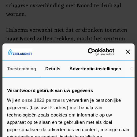
schaarse ov-verbinding met Noord te druk zal
worden.
Halsema verwacht niet dat er dronken toeristen
naar Noord zullen trekken, mocht het centrum
daar komen, omdat "overlast niet samenhangt
met sekswerk, maar met de Wallen", zo
benadrukte ze. De overlast op de Wallen komt
Toestemming
Details
Advertentie-instellingen
Ov
mede door de concentratie van coffeeshops en
horeca daar, denkt de burgemeester. Daarbij zou
een grootschalige locatie zoals een erotisch
Verantwoord gebruik van uw gegevens
centrum beter te reguleren zijn en daarmee juist
Wij en
onze 1022 partners
verwerken je persoonlijke
veiliger voor sekswerkers, aldus Halsema.
gegevens (bijv. uw IP-adres) met behulp van
technologieën zoals cookies om informatie op uw
apparaat op te slaan en te gebruiken met als doel
Demonstratie
gepersonaliseerde advertenties en content, metingen aan
advertenties en content, inzicht in publiek en