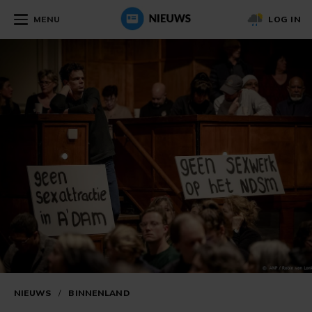
MENU
LOG IN
NIEUWS
/
BINNENLAND