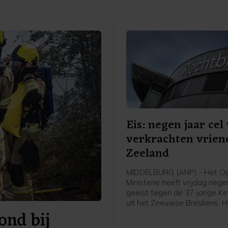
Eis: negen jaar cel
verkrachten vrien
Zeeland
MIDDELBURG (ANP) - Het O
Ministerie heeft vrijdag negen
geëist tegen de 37-jarige Ke
uit het Zeeuwse Breskens. H
nd bij
verdacht van zeven verkrach
van zijn vriendin tussen 202