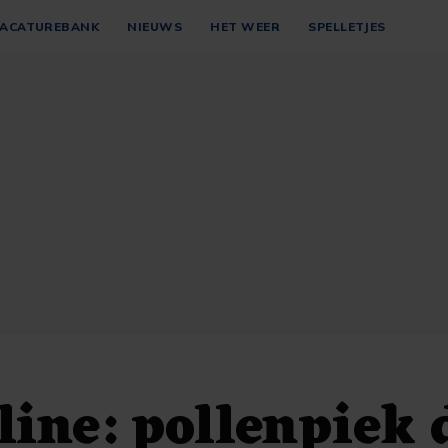
ACATUREBANK
NIEUWS
HET WEER
SPELLETJES
ine: pollenpiek 