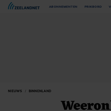
ABONNEMENTEN
PRIKBORD
V
NIEUWS
/
BINNENLAND
Weeronl