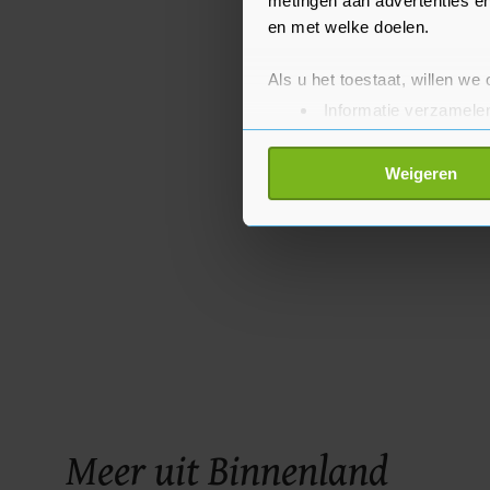
metingen aan advertenties en
en met welke doelen.
Als u het toestaat, willen we
Informatie verzamelen
Uw apparaat identific
Lees meer over hoe uw perso
Weigeren
toestemming op elk moment wi
Met cookies werkt onze websi
ons cookiebeleid bekijken en 
Meer uit Binnenland