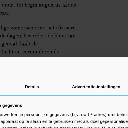
e duurt tot begin augustus, aldus
eau.
lige zomerweer met iets frissere
e dagen, bevordert de bloei van
regenval daalt de
e lucht en verminderen de
patiënten.
alsemambrosia als
Weeronline. Hoewel de
Details
Advertentie-instellingen
deze plant de afgelopen jaren
wel voor flinke
gen.
w gegevens
erwerken je persoonlijke gegevens (bijv. uw IP-adres) met behul
apparaat op te slaan en te gebruiken met als doel gepersonalise