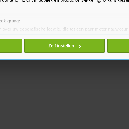
 content, inzicht in publiek en productontwikkeling. U kunt kiez
 ook graag:
 over uw geografische locatie, die tot een paar meter nauwkeuri
eren door het actief te scannen op specifieke eigenschappen (fing
onlijke gegevens worden verwerkt en stel uw voorkeuren in he
Zelf instellen
jzigen of intrekken in de Cookieverklaring.
te beter en wordt jouw bezoek makkelijker en persoonlijker. O
je gemaakte keuze altijd wijzigen of intrekken.