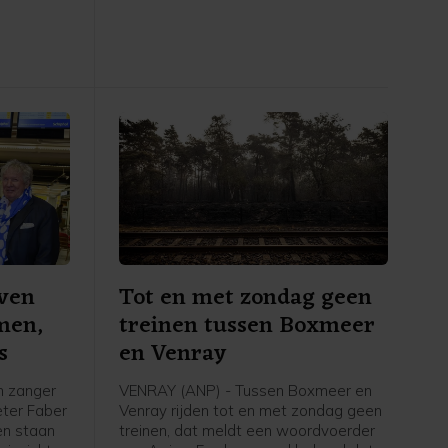
kracht en
website laten maken waarop mensen
en door
hun mening over komende Europese
 drie van
tabaksregels konden laten doorgeven
,
aan de Europese Commissie.
lijk.
Kunstmatige intelligentie (AI) schreef
de teksten voor de gebruikers.
even
Tot en met zondag geen
men,
treinen tussen Boxmeer
s
en Venray
n zanger
VENRAY (ANP) - Tussen Boxmeer en
eter Faber
Venray rijden tot en met zondag geen
ven staan
treinen, dat meldt een woordvoerder