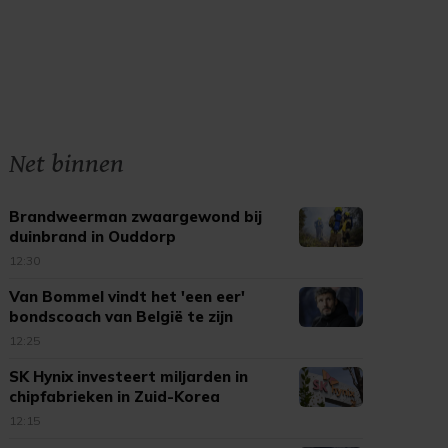
Net binnen
Brandweerman zwaargewond bij
duinbrand in Ouddorp
12:30
Van Bommel vindt het 'een eer'
bondscoach van België te zijn
12:25
SK Hynix investeert miljarden in
chipfabrieken in Zuid-Korea
12:15