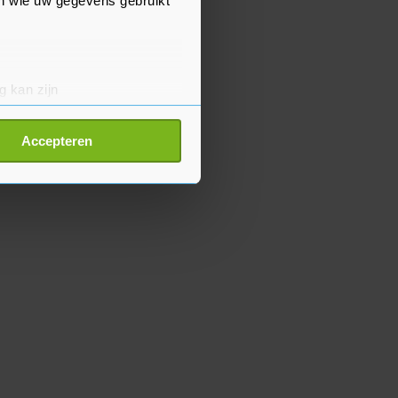
en wie uw gegevens gebruikt
g kan zijn
erprinting)
t
detailgedeelte
in. U kunt uw
Accepteren
p onze cookiepagina kun je