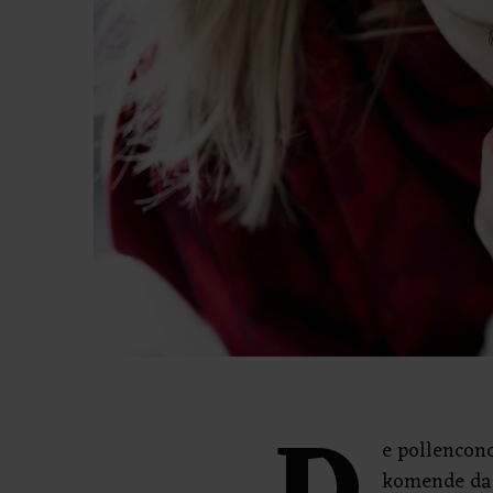
e pollenconc
komende dag