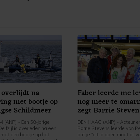
Hij zou haar zelf hebben ver
haar hebben laten verkracht
vijf vrienden van hem. Tegen
hen eiste het OM drie jaar cel
waarvan één jaar voorwaarde
 overlijdt na
Faber leerde me l
ing met bootje op
nog meer te omar
ngse Schildmeer
zegt Barrie Steven
(ANP) - Een 58-jarige
DEN HAAG (ANP) - Acteur e
 Delfzijl is overleden na een
Barrie Stevens leerde van P
 met een bootje op het
dat je "altijd open moet blij