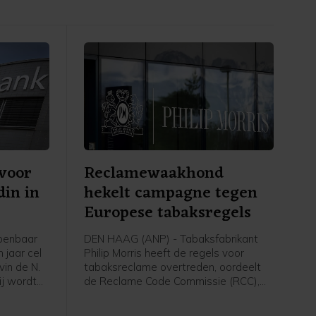
 voor
Reclamewaakhond
din in
hekelt campagne tegen
Europese tabaksregels
penbaar
DEN HAAG (ANP) - Tabaksfabrikant
 jaar cel
Philip Morris heeft de regels voor
vin de N.
tabaksreclame overtreden, oordeelt
ij wordt
de Reclame Code Commissie (RCC),
tingen
de toezichthouder voor advertenties.
1 en 2023.
Philip Morris had een flyer en een