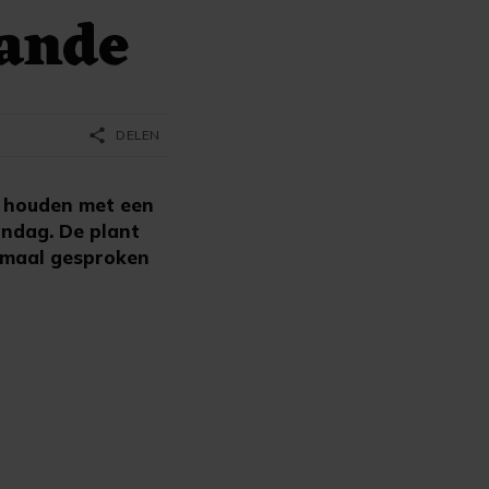
aande
share
DELEN
 houden met een
andag. De plant
ormaal gesproken