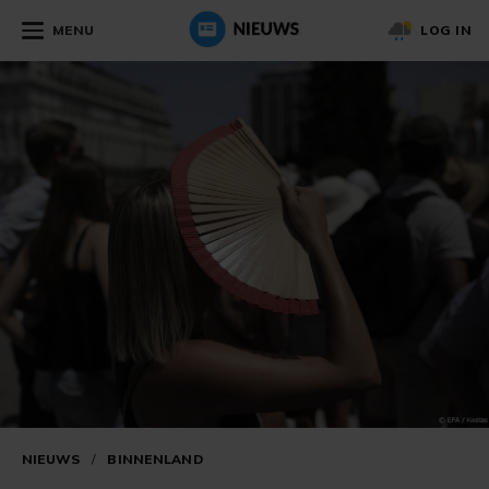
MENU
LOG IN
NIEUWS
/
BINNENLAND