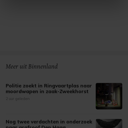
intrekken in de Cookieverklaring.
Met cookies werkt onze website beter en wordt jouw
bezoek makkelijker en persoonlijker. Op
onze cookiepagina kun je ons cookiebeleid bekijken en je
gemaakte keuze altijd wijzigen of intrekken.
Meer uit Binnenland
Politie zoekt in Ringvaartplas naar
moordwapen in zaak-Zweekhorst
2 uur geleden
Nog twee verdachten in onderzoek
naar grafroof Den Haag